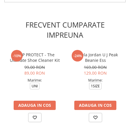
FRECVENT CUMPARATE
IMPREUNA
CREP PROTECT - The
Caciula Jordan U J Peak
-10%
-24%
Ultimate Shoe Cleaner Kit
Beanie Ess
99,00 RON
169,00 RON
89,00 RON
129,00 RON
Marime:
Marime:
UNI
1SIZE
ADAUGA IN COS
ADAUGA IN COS