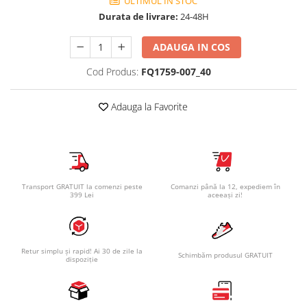
ULTIMUL IN STOC
Durata de livrare:
24-48H
ADAUGA IN COS
Cod Produs:
FQ1759-007_40
Adauga la Favorite
Transport GRATUIT la comenzi peste
Comanzi până la 12, expediem în
399 Lei
aceeași zi!
Retur simplu și rapid! Ai 30 de zile la
Schimbăm produsul GRATUIT
dispoziție