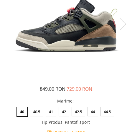
Tricouri copii
Pantaloni lungi copii
Bluze copii
Geci si veste copii
Pantaloni scurti Copii
Accesorii
Ingrijire incaltaminte
Sosete
Sepci
Rucsaci
Caciuli
849,00 RON
729,00 RON
Genti si borsete
Marime
:
40
40.5
41
42
42.5
44
44.5
Tip Produs
:
Pantofi sport