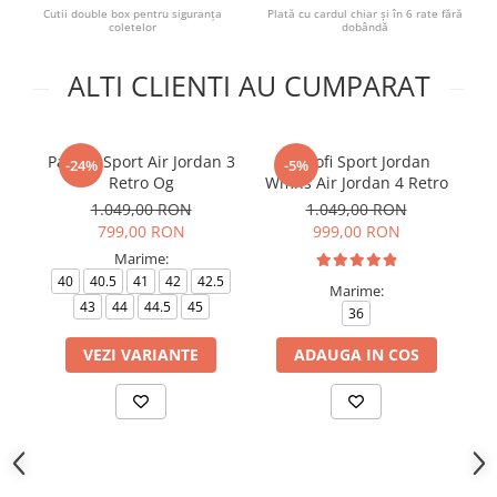
Cutii double box pentru siguranța
Plată cu cardul chiar și în 6 rate fără
coletelor
dobândă
ALTI CLIENTI AU CUMPARAT
Pantofi Sport Air Jordan 3
Pantofi Sport Jordan
Pa
-24%
-5%
Retro Og
Wmns Air Jordan 4 Retro
1.049,00 RON
1.049,00 RON
799,00 RON
999,00 RON
Marime:
40
40.5
41
42
42.5
Marime:
43
44
44.5
45
36
VEZI VARIANTE
ADAUGA IN COS