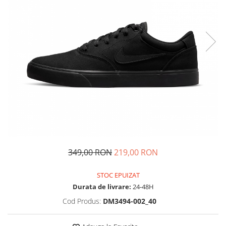
Tricouri copii
Pantaloni lungi copii
Bluze copii
Geci si veste copii
Pantaloni scurti Copii
Accesorii
Ingrijire incaltaminte
Sosete
Sepci
Rucsaci
Caciuli
349,00 RON
219,00 RON
Genti si borsete
STOC EPUIZAT
Durata de livrare:
24-48H
Cod Produs:
DM3494-002_40