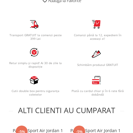
Adauga la Favorite
Transport GRATUIT la comenzi peste
Comanzi până la 12, expediem în
399 Lei
aceeași zi!
Retur simplu și rapid! Ai 30 de zile la
Schimbăm produsul GRATUIT
dispoziție
Cutii double box pentru siguranța
Plată cu cardul chiar și în 6 rate fără
coletelor
dobândă
ALTI CLIENTI AU CUMPARAT
Pantofi Sport Air Jordan 1
Pantofi Sport Air Jordan 1
-5%
-5%