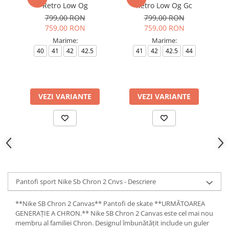
Retro Low Og
Retro Low Og Gc
799,00 RON
799,00 RON
759,00 RON
759,00 RON
Marime:
Marime:
40
41
42
42.5
41
42
42.5
44
4
VEZI VARIANTE
VEZI VARIANTE
Pantofi sport Nike Sb Chron 2 Cnvs - Descriere
**Nike SB Chron 2 Canvas** Pantofi de skate **URMĂTOAREA
GENERAȚIE A CHRON.** Nike SB Chron 2 Canvas este cel mai nou
membru al familiei Chron. Designul îmbunătățit include un guler