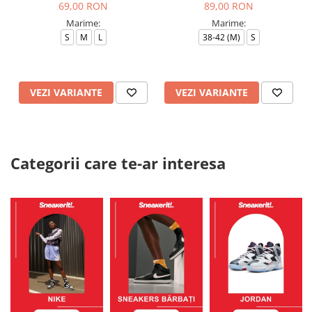
69,00 RON
89,00 RON
Marime:
Marime:
S
M
L
38-42 (M)
S
VEZI VARIANTE
VEZI VARIANTE
Categorii care te-ar interesa