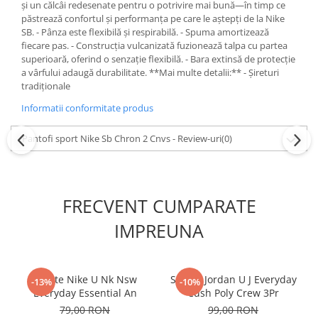
și un călcâi redesenate pentru o potrivire mai bună—în timp ce
păstrează confortul și performanța pe care le aștepți de la Nike
SB. - Pânza este flexibilă și respirabilă. - Spuma amortizează
fiecare pas. - Construcția vulcanizată fuzionează talpa cu partea
superioară, oferind o senzație flexibilă. - Bara extinsă de protecție
a vârfului adaugă durabilitate. **Mai multe detalii:** - Șireturi
tradiționale
Informatii conformitate produs
Pantofi sport Nike Sb Chron 2 Cnvs - Review-uri
(0)
FRECVENT CUMPARATE
IMPREUNA
Sosete Nike U Nk Nsw
Sosete Jordan U J Everyday
-13%
-10%
Everyday Essential An
Cush Poly Crew 3Pr
79,00 RON
99,00 RON