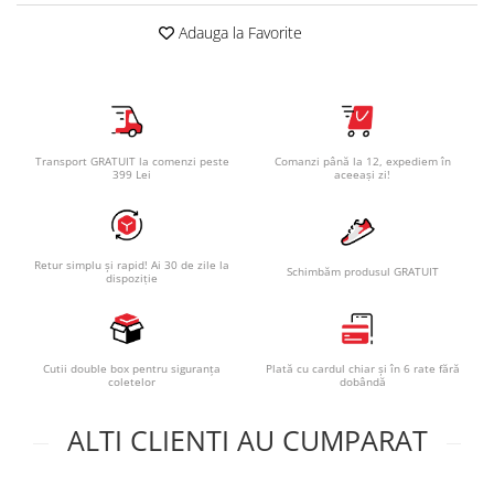
Adauga la Favorite
Transport GRATUIT la comenzi peste
Comanzi până la 12, expediem în
399 Lei
aceeași zi!
Retur simplu și rapid! Ai 30 de zile la
Schimbăm produsul GRATUIT
dispoziție
Cutii double box pentru siguranța
Plată cu cardul chiar și în 6 rate fără
coletelor
dobândă
ALTI CLIENTI AU CUMPARAT