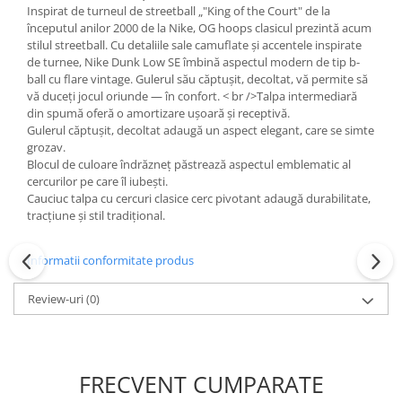
Inspirat de turneul de streetball „"King of the Court" de la
începutul anilor 2000 de la Nike, OG hoops clasicul prezintă acum
stilul streetball. Cu detaliile sale camuflate și accentele inspirate
de turnee, Nike Dunk Low SE îmbină aspectul modern de tip b-
ball cu flare vintage. Gulerul său căptușit, decoltat, vă permite să
vă duceți jocul oriunde — în confort. < br />Talpa intermediară
din spumă oferă o amortizare ușoară și receptivă.
Gulerul căptușit, decoltat adaugă un aspect elegant, care se simte
grozav.
Blocul de culoare îndrăzneț păstrează aspectul emblematic al
cercurilor pe care îl iubești.
Cauciuc talpa cu cercuri clasice cerc pivotant adaugă durabilitate,
tracțiune și stil tradițional.
Informatii conformitate produs
Review-uri
(0)
FRECVENT CUMPARATE