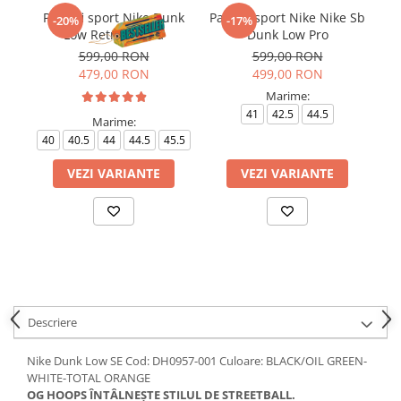
Pantofi sport Nike Dunk
Pantofi sport Nike Nike Sb
-20%
-17%
Low Retro Panda
Dunk Low Pro
599,00 RON
599,00 RON
479,00 RON
499,00 RON
Marime:
41
42.5
44.5
Marime:
40
40.5
44
44.5
45.5
VEZI VARIANTE
VEZI VARIANTE
Descriere
Nike Dunk Low SE Cod: DH0957-001 Culoare: BLACK/OIL GREEN-
WHITE-TOTAL ORANGE
OG HOOPS ÎNTÂLNEȘTE STILUL DE STREETBALL.