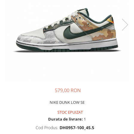
Tricouri copii
Pantaloni lungi copii
Bluze copii
Geci si veste copii
Pantaloni scurti Copii
Accesorii
Ingrijire incaltaminte
Sosete
Sepci
Rucsaci
Caciuli
579,00 RON
Genti si borsete
NIKE DUNK LOW SE
STOC EPUIZAT
Durata de livrare:
1
Cod Produs:
DH0957-100_45.5