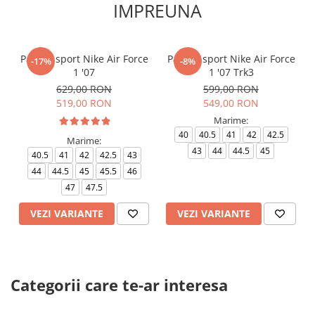
IMPREUNA
Pantofi sport Nike Air Force
Pantofi sport Nike Air Force
-17%
-8%
1 '07
1 '07 Trk3
629,00 RON
599,00 RON
519,00 RON
549,00 RON
Marime:
40
40.5
41
42
42.5
Marime:
43
44
44.5
45
40.5
41
42
42.5
43
44
44.5
45
45.5
46
47
47.5
VEZI VARIANTE
VEZI VARIANTE
Categorii care te-ar interesa