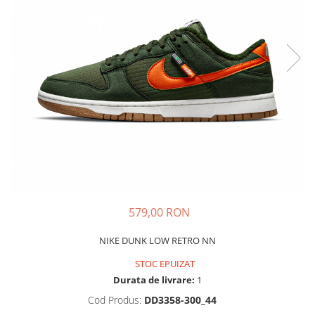
Tricouri copii
Pantaloni lungi copii
Bluze copii
Geci si veste copii
Pantaloni scurti Copii
Accesorii
Ingrijire incaltaminte
Sosete
Sepci
Rucsaci
Caciuli
579,00 RON
Genti si borsete
NIKE DUNK LOW RETRO NN
STOC EPUIZAT
Durata de livrare:
1
Cod Produs:
DD3358-300_44