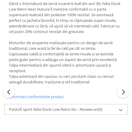
Dând o întorsătură de iarnă icoanei b-ball din anii '80, Nike Dunk
Low Retro Next Nature îl menține confortabil cu o parte
superioară realizată din poliester 100% reciclat. Se asortează
perfect cu jacheta favorită, în timp ce căptușeala super moale,
asemănătoare cu lână, vă ajută să vă mențineți cald. Fabricat cu
cel puțin 20% conținut reciclat din greutate.
Moturilor de acoperire matlasate pentru un design de iarnă
tradițional, care arată la fel de cald pe cât se simte.
Captuseala caldă și confortabilă se simte moale și se extinde
peste guler pentru a adăuga un aspect de iarnă prin excelență.
Talpa intermediară din spumă oferă o amortizare ușoară și
receptivă.
Talpa exterioară din cauciuc cu cerc pivotant clasic cu cercuri
adaugă durabilitate, tracțiune și stil tradițional.
Informatii conformitate produs
Pantofi sport Nike Dunk Low Retro Nn - Review-uri
(0)