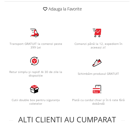
Adauga la Favorite
Transport GRATUIT la comenzi peste
Comanzi până la 12, expediem în
399 Lei
aceeași zi!
Retur simplu și rapid! Ai 30 de zile la
Schimbăm produsul GRATUIT
dispoziție
Cutii double box pentru siguranța
Plată cu cardul chiar și în 6 rate fără
coletelor
dobândă
ALTI CLIENTI AU CUMPARAT