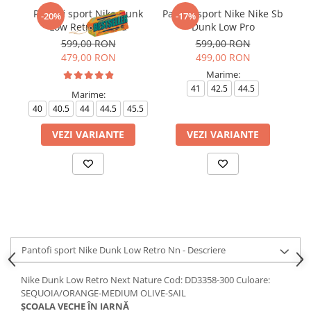
Pantofi sport Nike Dunk
Pantofi sport Nike Nike Sb
-20%
-17%
Low Retro Panda
Dunk Low Pro
599,00 RON
599,00 RON
479,00 RON
499,00 RON
Marime:
41
42.5
44.5
Marime:
40
40.5
44
44.5
45.5
VEZI VARIANTE
VEZI VARIANTE
Pantofi sport Nike Dunk Low Retro Nn - Descriere
Nike Dunk Low Retro Next Nature Cod: DD3358-300 Culoare:
SEQUOIA/ORANGE-MEDIUM OLIVE-SAIL
ȘCOALA VECHE ÎN IARNĂ