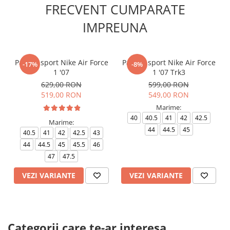
FRECVENT CUMPARATE
IMPREUNA
Pantofi sport Nike Air Force
Pantofi sport Nike Air Force
-17%
-8%
1 '07
1 '07 Trk3
629,00 RON
599,00 RON
519,00 RON
549,00 RON
Marime:
40
40.5
41
42
42.5
Marime:
44
44.5
45
40.5
41
42
42.5
43
44
44.5
45
45.5
46
47
47.5
VEZI VARIANTE
VEZI VARIANTE
Categorii care te-ar interesa