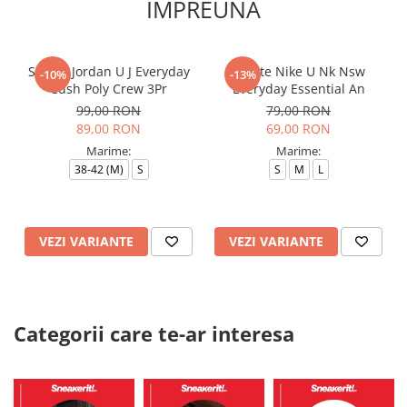
IMPREUNA
Sosete Jordan U J Everyday
Sosete Nike U Nk Nsw
-10%
-13%
Cush Poly Crew 3Pr
Everyday Essential An
99,00 RON
79,00 RON
89,00 RON
69,00 RON
Marime:
Marime:
38-42 (M)
S
S
M
L
VEZI VARIANTE
VEZI VARIANTE
Categorii care te-ar interesa