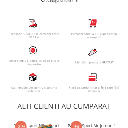
Adauga la Favorite
Transport GRATUIT la comenzi peste
Comanzi până la 12, expediem în
399 Lei
aceeași zi!
Retur simplu și rapid! Ai 30 de zile la
Schimbăm produsul GRATUIT
dispoziție
Cutii double box pentru siguranța
Plată cu cardul chiar și în 6 rate fără
coletelor
dobândă
ALTI CLIENTI AU CUMPARAT
Pantofi sport Nike Court
Pantofi Sport Air Jordan 1
Pa
-21%
-5%