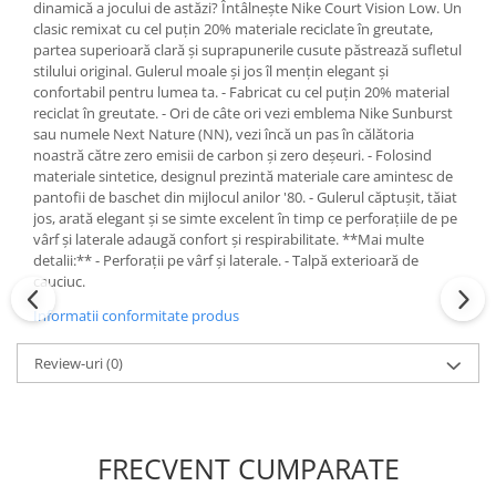
dinamică a jocului de astăzi? Întâlnește Nike Court Vision Low. Un
clasic remixat cu cel puțin 20% materiale reciclate în greutate,
partea superioară clară și suprapunerile cusute păstrează sufletul
stilului original. Gulerul moale și jos îl mențin elegant și
confortabil pentru lumea ta. - Fabricat cu cel puțin 20% material
reciclat în greutate. - Ori de câte ori vezi emblema Nike Sunburst
sau numele Next Nature (NN), vezi încă un pas în călătoria
noastră către zero emisii de carbon și zero deșeuri. - Folosind
materiale sintetice, designul prezintă materiale care amintesc de
pantofii de baschet din mijlocul anilor '80. - Gulerul căptușit, tăiat
jos, arată elegant și se simte excelent în timp ce perforațiile de pe
vârf și laterale adaugă confort și respirabilitate. **Mai multe
detalii:** - Perforații pe vârf și laterale. - Talpă exterioară de
cauciuc.
Informatii conformitate produs
Review-uri
(0)
FRECVENT CUMPARATE