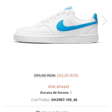
Tricouri copii
Pantaloni lungi copii
Bluze copii
Geci si veste copii
Pantaloni scurti Copii
Accesorii
Ingrijire incaltaminte
Sosete
Sepci
Rucsaci
Caciuli
399,00 RON
269,00 RON
Genti si borsete
STOC EPUIZAT
Durata de livrare:
1
Cod Produs:
DH2987-105_46