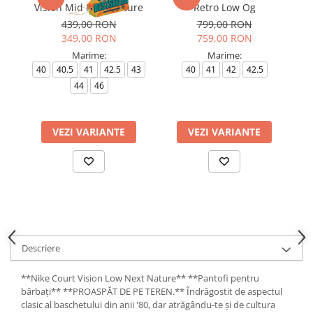
Vision Mid Next Nature
Retro Low Og
439,00 RON
799,00 RON
349,00 RON
759,00 RON
Marime:
Marime:
40
40.5
41
42.5
43
40
41
42
42.5
44
46
VEZI VARIANTE
VEZI VARIANTE
Descriere
**Nike Court Vision Low Next Nature** **Pantofi pentru
bărbați** **PROASPĂT DE PE TEREN.** Îndrăgostit de aspectul
clasic al baschetului din anii '80, dar atrăgându-te și de cultura