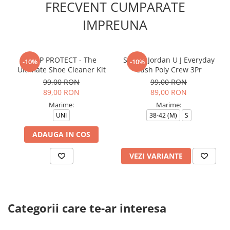
FRECVENT CUMPARATE
IMPREUNA
CREP PROTECT - The
Sosete Jordan U J Everyday
-10%
-10%
Ultimate Shoe Cleaner Kit
Cush Poly Crew 3Pr
99,00 RON
99,00 RON
89,00 RON
89,00 RON
Marime:
Marime:
UNI
38-42 (M)
S
ADAUGA IN COS
VEZI VARIANTE
Categorii care te-ar interesa