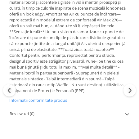
material textil și accentele sigilate în vid îi mențin proaspeți și
curați, în timp ce culorile inspirate de scena muzicală londoneză
oferă un look edgy. Amortizarea Air cu puncte de încărcare—
reproiectată din modelul extrem de confortabil Air Max 270—
oferă un salt mai bun, ajutându-te să îți depășești limitele.
**Senzație ireală** Un nou sistem de amortizare cu puncte de
încărcare dispune de un clip de plastic care distribuie greutatea
către puncte țintite de-a lungul unității Air, oferind o experiență
unică, plină de elasticitate. **Toată ziua, toată noaptea**
Confortul pentru performanță, reproiectat pentru stradă,
designul sportiv este atrăgător și versatil. Pune-i pe tine cu cea
mai bună ținută și du totul la maxim. **Mai multe detalii** -
Material textil în partea superioară - Suprapuneri din piele și
materiale sintetice - Talpă intermediară din spumă - Talpă
exterioară din cauciuc tip Waffle - Nu sunt destinați utilizării ca
Echipament de Protecție Personală (PPE)
Informatii conformitate produs
Review-uri
(0)