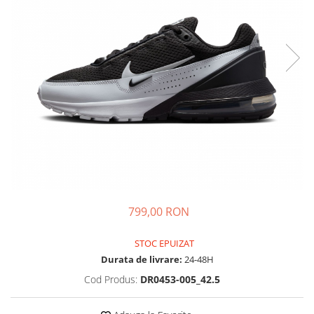
Tricouri copii
Pantaloni lungi copii
Bluze copii
Geci si veste copii
Pantaloni scurti Copii
Accesorii
Ingrijire incaltaminte
Sosete
Sepci
Rucsaci
Caciuli
799,00 RON
Genti si borsete
STOC EPUIZAT
Durata de livrare:
24-48H
Cod Produs:
DR0453-005_42.5