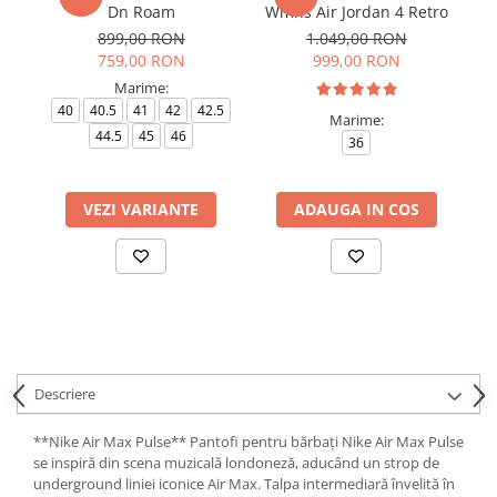
Dn Roam
Wmns Air Jordan 4 Retro
899,00 RON
1.049,00 RON
759,00 RON
999,00 RON
Marime:
40
40.5
41
42
42.5
Marime:
44.5
45
46
36
VEZI VARIANTE
ADAUGA IN COS
Descriere
**Nike Air Max Pulse** Pantofi pentru bărbați Nike Air Max Pulse
se inspiră din scena muzicală londoneză, aducând un strop de
underground liniei iconice Air Max. Talpa intermediară învelită în