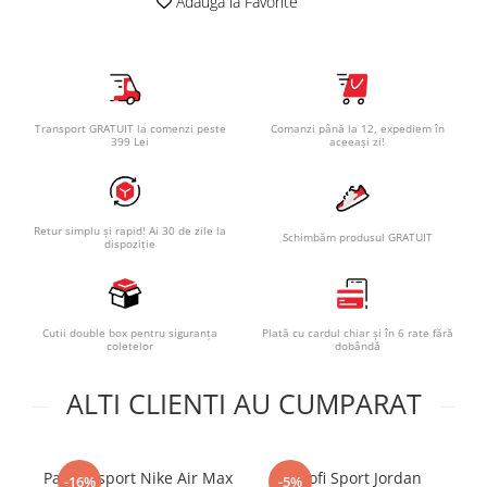
Adauga la Favorite
Transport GRATUIT la comenzi peste
Comanzi până la 12, expediem în
399 Lei
aceeași zi!
Retur simplu și rapid! Ai 30 de zile la
Schimbăm produsul GRATUIT
dispoziție
Cutii double box pentru siguranța
Plată cu cardul chiar și în 6 rate fără
coletelor
dobândă
ALTI CLIENTI AU CUMPARAT
Pantofi sport Nike Air Max
Pantofi Sport Jordan
Pa
-16%
-5%