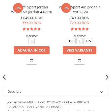
Pantofi Sport Jordan
Pantofi Sport Air Jordan 4
Pa
-5%
-3%
Wmns Air Jordan 4 Retro
Retro (Gs)
1.049,00 RON
749,00 RON
999,00 RON
729,00 RON
Marime:
Marime:
36
35.5
36
36.5
ADAUGA IN COS
VEZI VARIANTE
Descriere
Jordan Series Mid SP Cod: DO5247-212 Culoare: BROWN
BASALT/SAIL-PALE VANILLA-ORANGE