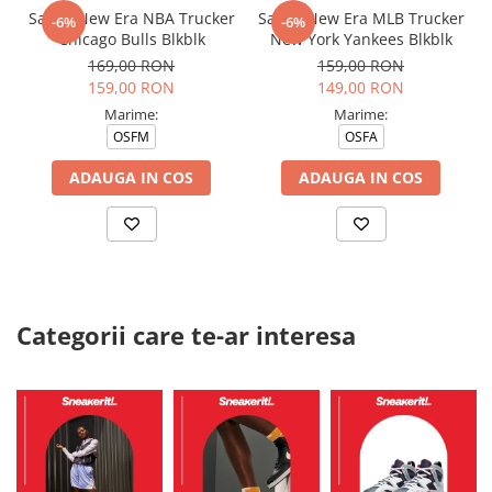
Sapca New Era NBA Trucker
Sapca New Era MLB Trucker
-6%
-6%
Chicago Bulls Blkblk
New York Yankees Blkblk
169,00 RON
159,00 RON
159,00 RON
149,00 RON
Marime:
Marime:
OSFM
OSFA
ADAUGA IN COS
ADAUGA IN COS
Categorii care te-ar interesa