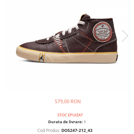
Tricouri copii
Pantaloni lungi copii
Bluze copii
Geci si veste copii
Pantaloni scurti Copii
Accesorii
Ingrijire incaltaminte
Sosete
Sepci
Rucsaci
Caciuli
Genti si borsete
579,00 RON
STOC EPUIZAT
Durata de livrare:
1
Cod Produs:
DO5247-212_43