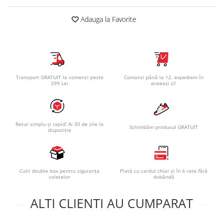
Adauga la Favorite
Transport GRATUIT la comenzi peste
Comanzi până la 12, expediem în
399 Lei
aceeași zi!
Retur simplu și rapid! Ai 30 de zile la
Schimbăm produsul GRATUIT
dispoziție
Cutii double box pentru siguranța
Plată cu cardul chiar și în 6 rate fără
coletelor
dobândă
ALTI CLIENTI AU CUMPARAT