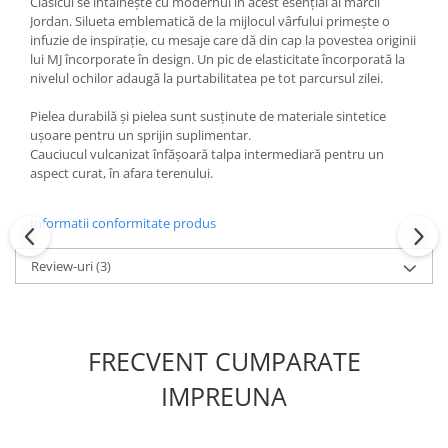
Clasicul se întâlnește cu modernul în acest esențial al mărcii
Jordan. Silueta emblematică de la mijlocul vârfului primește o
infuzie de inspirație, cu mesaje care dă din cap la povestea originii
lui MJ încorporate în design. Un pic de elasticitate încorporată la
nivelul ochilor adaugă la purtabilitatea pe tot parcursul zilei.
Pielea durabilă și pielea sunt susținute de materiale sintetice
ușoare pentru un sprijin suplimentar.
Cauciucul vulcanizat înfășoară talpa intermediară pentru un
aspect curat, în afara terenului.
Informatii conformitate produs
Review-uri
(3)
FRECVENT CUMPARATE
IMPREUNA