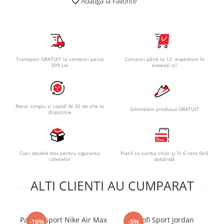
Adauga la Favorite
Transport GRATUIT la comenzi peste
Comanzi până la 12, expediem în
399 Lei
aceeași zi!
Retur simplu și rapid! Ai 30 de zile la
Schimbăm produsul GRATUIT
dispoziție
Cutii double box pentru siguranța
Plată cu cardul chiar și în 6 rate fără
coletelor
dobândă
ALTI CLIENTI AU CUMPARAT
Pantofi sport Nike Air Max
Pantofi Sport Jordan
Pa
-16%
-5%