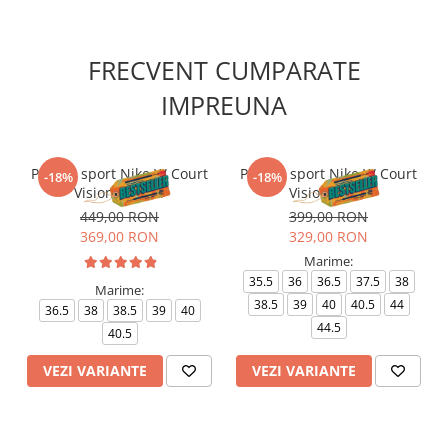
FRECVENT CUMPARATE
IMPREUNA
Pantofi sport Nike W Court
Pantofi sport Nike W Court
-18%
-18%
Vision Alta Ltr
Vision Lo Be
449,00 RON
399,00 RON
369,00 RON
329,00 RON
Marime:
35.5
36
36.5
37.5
38
Marime:
38.5
39
40
40.5
44
36.5
38
38.5
39
40
44.5
40.5
VEZI VARIANTE
VEZI VARIANTE