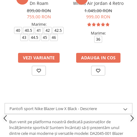
Dn Roam
Wmns Air Jordan 4 Retro
899,00 RON
1.049,00 RON
759,00 RON
999,00 RON
Marime:
40
40.5
41
42
42.5
Marime:
43
44.5
45
46
36
VEZI VARIANTE
ADAUGA IN COS
Pantofi sport Nike Blazer Low X Black - Descriere
Bun venit pe platforma noastră dedicată pasionaților de
încălțăminte sportivă! Suntem încântați să-ți prezentăm unul
dintre cele mai moderne și versatile modele: DA2045-001 Blazer