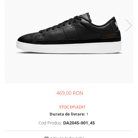
Tricouri copii
Pantaloni lungi copii
Bluze copii
Geci si veste copii
Pantaloni scurti Copii
Accesorii
Ingrijire incaltaminte
Sosete
Sepci
Rucsaci
Caciuli
469,00 RON
Genti si borsete
STOC EPUIZAT
Durata de livrare:
1
Cod Produs:
DA2045-001_45