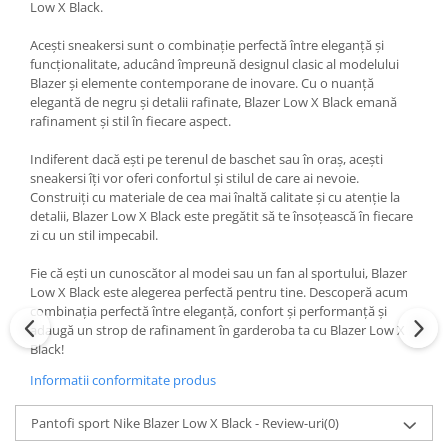
Low X Black.
Acești sneakersi sunt o combinație perfectă între eleganță și
funcționalitate, aducând împreună designul clasic al modelului
Blazer și elemente contemporane de inovare. Cu o nuanță
elegantă de negru și detalii rafinate, Blazer Low X Black emană
rafinament și stil în fiecare aspect.
Indiferent dacă ești pe terenul de baschet sau în oraș, acești
sneakersi îți vor oferi confortul și stilul de care ai nevoie.
Construiți cu materiale de cea mai înaltă calitate și cu atenție la
detalii, Blazer Low X Black este pregătit să te însoțească în fiecare
zi cu un stil impecabil.
Fie că ești un cunoscător al modei sau un fan al sportului, Blazer
Low X Black este alegerea perfectă pentru tine. Descoperă acum
combinația perfectă între eleganță, confort și performanță și
adaugă un strop de rafinament în garderoba ta cu Blazer Low X
Black!
Informatii conformitate produs
Pantofi sport Nike Blazer Low X Black - Review-uri
(0)