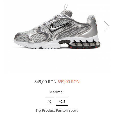
Tricouri copii
Pantaloni lungi copii
Bluze copii
Geci si veste copii
Pantaloni scurti Copii
Accesorii
Ingrijire incaltaminte
Sosete
Sepci
Rucsaci
Caciuli
Genti si borsete
849,00 RON
699,00 RON
Marime
:
40
40.5
Tip Produs
:
Pantofi sport