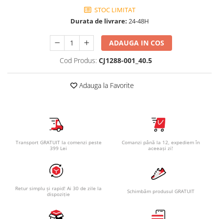
STOC LIMITAT
Durata de livrare:
24-48H
ADAUGA IN COS
Cod Produs:
CJ1288-001_40.5
Adauga la Favorite
Transport GRATUIT la comenzi peste
Comanzi până la 12, expediem în
399 Lei
aceeași zi!
Retur simplu și rapid! Ai 30 de zile la
Schimbăm produsul GRATUIT
dispoziție