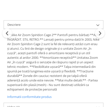
Descriere
**Nike Air Zoom Spiridon Cage 2** Pantofi pentru bărbați **AER
ÎNGRĂDIT. STIL RETRO.** Lansați pentru prima dată în 2003, Nike
Air Zoom Spiridon Cage 2 sunt la fel de relevanți astăzi cum erau
și atunci. Cu linii de design originale și o unitate Zoom Air „în
cușcă”, acești pantofi oferă o amortizare receptivă și un stil
autentic al anilor 2000. **Amortizare receptivă** Unitatea Zoom
Air „în cușcă” asigură o senzație de răspuns rapid și un aspect
tehnic modern. **Flexibilitate ușoară** Talpa intermediară din
spumă pe toată lungimea este ușoară și flexibilă. **Tracțiune
durabilă** Zonele din cauciuc rezistent de pe talpă oferă
aderență acolo unde este nevoie. **Mai multe detalii:** - Partea
superioară din plasă (mesh) - Nu sunt destinați utilizării ca
echipament de protecție personală
Informatii conformitate produs