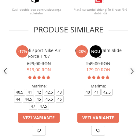
Cutii double box pentru siguranța
Plată cu cardul chiar și în 6 rate fără
coletelor
dobândă
PRODUSE SIMILARE
Pantofi sport Nike Air
Papuci Nike Calm Slide
-17%
-28%
NOU
Force 1 '07
2.0
629,00 RON
249,00 RON
519,00 RON
179,00 RON
38
Marime:
Marime:
4
40.5
41
42
42.5
43
40
41
42.5
44
44.5
45
45.5
46
47
47.5
VEZI VARIANTE
VEZI VARIANTE