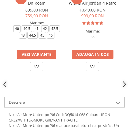
Dn Roam
Wmns Air Jordan 4 Retro
899,00 RON
1.049,00 RON
759,00 RON
999,00 RON
Marime:
40
40.5
41
42
42.5
Marime:
43
44.5
45
46
36
VEZI VARIANTE
ADAUGA IN COS
Descriere
Nike Air More Uptempo '96 Cod: DQ5014-068 Culoare: IRON
GREY/WHITE-SMOKE GREY-ANTHRACITE
Nike Air More Uptempo '96 readuce baschetul clasic pe străzi. Un