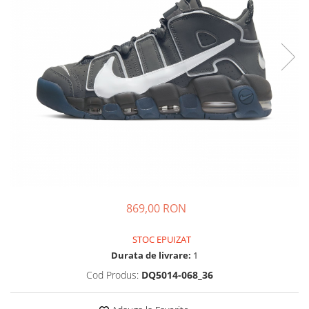
Tricouri copii
Pantaloni lungi copii
Bluze copii
Geci si veste copii
Pantaloni scurti Copii
Accesorii
Ingrijire incaltaminte
Sosete
Sepci
Rucsaci
Caciuli
869,00 RON
Genti si borsete
STOC EPUIZAT
Durata de livrare:
1
Cod Produs:
DQ5014-068_36