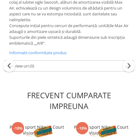
colaj al iubitei sigle Swoosh, alături de amortizarea vizibilă Max
Air, echivalează cu un design voluminos de altădată pentru un
aspect care nu se va estompa niciodată. sunt dantelate sau
neîmpletite.
Concepute inițial pentru cercuri de performanță, unitățile Max Air
adaugă o amortizare ușoară și durabilă.
Suporturile din piele sintetică adaugă dimensiune sub inscripția
emblematică „„AIR”.
Informatii conformitate produs
Review-uri
(0)
FRECVENT CUMPARATE
IMPREUNA
Pantofi sport Nike W Court
Pantofi sport Nike W Court
-18%
-18%
Vision Alta Ltr
Vision Lo Be