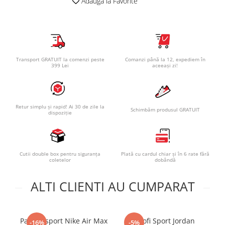
Adauga la Favorite
Transport GRATUIT la comenzi peste
Comanzi până la 12, expediem în
399 Lei
aceeași zi!
Retur simplu și rapid! Ai 30 de zile la
Schimbăm produsul GRATUIT
dispoziție
Cutii double box pentru siguranța
Plată cu cardul chiar și în 6 rate fără
coletelor
dobândă
ALTI CLIENTI AU CUMPARAT
Pantofi sport Nike Air Max
Pantofi Sport Jordan
Pa
-16%
-5%