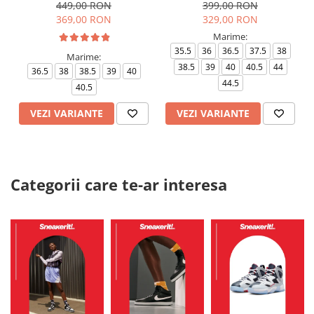
449,00 RON
399,00 RON
369,00 RON
329,00 RON
Marime:
35.5
36
36.5
37.5
38
Marime:
38.5
39
40
40.5
44
36.5
38
38.5
39
40
44.5
40.5
VEZI VARIANTE
VEZI VARIANTE
Categorii care te-ar interesa