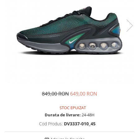
Tricouri copii
Pantaloni lungi copii
Bluze copii
Geci si veste copii
Pantaloni scurti Copii
Accesorii
Ingrijire incaltaminte
Sosete
Sepci
Rucsaci
Caciuli
849,00 RON
649,00 RON
Genti si borsete
STOC EPUIZAT
Durata de livrare:
24-48H
Cod Produs:
DV3337-010_45