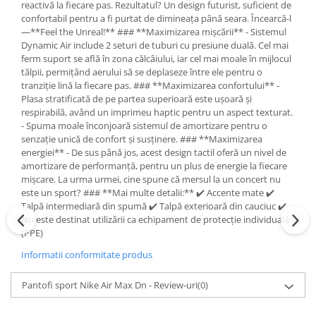
reactivă la fiecare pas. Rezultatul? Un design futurist, suficient de
confortabil pentru a fi purtat de dimineața până seara. Încearcă-l
—**Feel the Unreal!** ### **Maximizarea mișcării** - Sistemul
Dynamic Air include 2 seturi de tuburi cu presiune duală. Cel mai
ferm suport se află în zona călcâiului, iar cel mai moale în mijlocul
tălpii, permițând aerului să se deplaseze între ele pentru o
tranziție lină la fiecare pas. ### **Maximizarea confortului** -
Plasa stratificată de pe partea superioară este ușoară și
respirabilă, având un imprimeu haptic pentru un aspect texturat.
- Spuma moale înconjoară sistemul de amortizare pentru o
senzație unică de confort și susținere. ### **Maximizarea
energiei** - De sus până jos, acest design tactil oferă un nivel de
amortizare de performanță, pentru un plus de energie la fiecare
mișcare. La urma urmei, cine spune că mersul la un concert nu
este un sport? ### **Mai multe detalii:** ✔️ Accente mate ✔️
Talpă intermediară din spumă ✔️ Talpă exterioară din cauciuc ✔️
Nu este destinat utilizării ca echipament de protecție individuală
(PPE)
Informatii conformitate produs
Pantofi sport Nike Air Max Dn - Review-uri
(0)