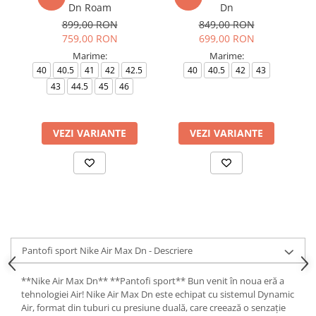
Dn Roam
Dn
899,00 RON
849,00 RON
759,00 RON
699,00 RON
Marime:
Marime:
40
40.5
41
42
42.5
40
40.5
42
43
4
43
44.5
45
46
VEZI VARIANTE
VEZI VARIANTE
Pantofi sport Nike Air Max Dn - Descriere
**Nike Air Max Dn** **Pantofi sport** Bun venit în noua eră a
tehnologiei Air! Nike Air Max Dn este echipat cu sistemul Dynamic
Air, format din tuburi cu presiune duală, care creează o senzație