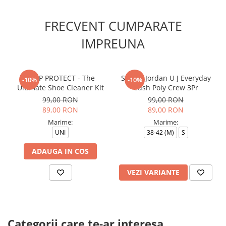
FRECVENT CUMPARATE
IMPREUNA
CREP PROTECT - The
Sosete Jordan U J Everyday
-10%
-10%
Ultimate Shoe Cleaner Kit
Cush Poly Crew 3Pr
99,00 RON
99,00 RON
89,00 RON
89,00 RON
Marime:
Marime:
UNI
38-42 (M)
S
ADAUGA IN COS
VEZI VARIANTE
Categorii care te-ar interesa