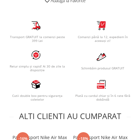
Adauga la Favorite
Transport GRATUIT la comenzi peste
Comanzi până la 12, expediem în
399 Lei
aceeași zi!
Retur simplu și rapid! Ai 30 de zile la
Schimbăm produsul GRATUIT
dispoziție
Cutii double box pentru siguranța
Plată cu cardul chiar și în 6 rate fără
coletelor
dobândă
ALTI CLIENTI AU CUMPARAT
Pantofi sport Nike Air Max
Pantofi sport Nike Air Max
-16%
-18%