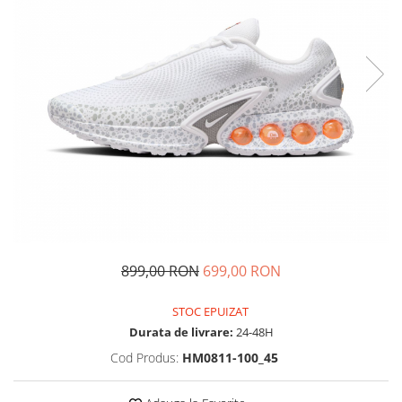
Tricouri copii
Pantaloni lungi copii
Bluze copii
Geci si veste copii
Pantaloni scurti Copii
Accesorii
Ingrijire incaltaminte
Sosete
Sepci
Rucsaci
Caciuli
899,00 RON
699,00 RON
Genti si borsete
STOC EPUIZAT
Durata de livrare:
24-48H
Cod Produs:
HM0811-100_45