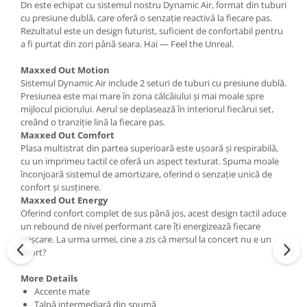
Dn este echipat cu sistemul nostru Dynamic Air, format din tuburi
cu presiune dublă, care oferă o senzație reactivă la fiecare pas.
Rezultatul este un design futurist, suficient de confortabil pentru
a fi purtat din zori până seara. Hai — Feel the Unreal.
Maxxed Out Motion
Sistemul Dynamic Air include 2 seturi de tuburi cu presiune dublă.
Presiunea este mai mare în zona călcâiului și mai moale spre
mijlocul piciorului. Aerul se deplasează în interiorul fiecărui set,
creând o tranziție lină la fiecare pas.
Maxxed Out Comfort
Plasa multistrat din partea superioară este ușoară și respirabilă,
cu un imprimeu tactil ce oferă un aspect texturat. Spuma moale
înconjoară sistemul de amortizare, oferind o senzație unică de
confort și susținere.
Maxxed Out Energy
Oferind confort complet de sus până jos, acest design tactil aduce
un rebound de nivel performant care îți energizează fiecare
mișcare. La urma urmei, cine a zis că mersul la concert nu e un
sport?
More Details
Accente mate
Talpă intermediară din spumă