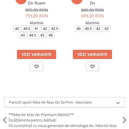
Dn Roam
Dn
899,00 RON
849,00 RON
759,00 RON
699,00 RON
Marime:
Marime:
40
40.5
41
42
42.5
40
40.5
42
43
4
43
44.5
45
46
VEZI VARIANTE
VEZI VARIANTE
Pantofi sport Nike Air Max Dn Se Prm - Descriere
**Nike Air Max Dn Premium Electric**
Încălțăminte pentru bărbați
Fă cunoștință cu noua generație de tehnologie Air. Nike Air Max