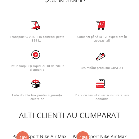
Adauga la Favorite
Transport GRATUIT la comenzi peste
Comanzi până la 12, expediem în
399 Lei
aceeași zi!
Retur simplu și rapid! Ai 30 de zile la
Schimbăm produsul GRATUIT
dispoziție
Cutii double box pentru siguranța
Plată cu cardul chiar și în 6 rate fără
coletelor
dobândă
ALTI CLIENTI AU CUMPARAT
Pantofi sport Nike Air Max
Pantofi sport Nike Air Max
-16%
-18%