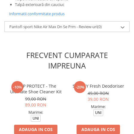
Talpă exterioară din cauciuc
Informatii conformitate produs
Pantofi sport Nike Air Max Dn Se Prm - Review-uri
(0)
FRECVENT CUMPARATE
IMPREUNA
CREP PROTECT - The
SNEAKY Fresh Deodoriser
-10%
-20%
Ultimate Shoe Cleaner Kit
49,00 RON
99,00 RON
39,00 RON
89,00 RON
Marime:
Marime:
UNI
UNI
ADAUGA IN COS
ADAUGA IN COS