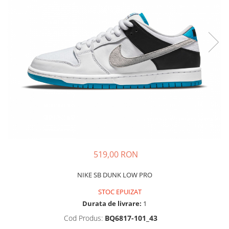
Tricouri copii
Pantaloni lungi copii
Bluze copii
Geci si veste copii
Pantaloni scurti Copii
Accesorii
Ingrijire incaltaminte
Sosete
Sepci
Rucsaci
Caciuli
519,00 RON
Genti si borsete
NIKE SB DUNK LOW PRO
STOC EPUIZAT
Durata de livrare:
1
Cod Produs:
BQ6817-101_43