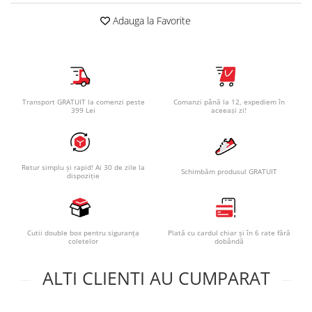
Adauga la Favorite
Transport GRATUIT la comenzi peste
Comanzi până la 12, expediem în
399 Lei
aceeași zi!
Retur simplu și rapid! Ai 30 de zile la
Schimbăm produsul GRATUIT
dispoziție
Cutii double box pentru siguranța
Plată cu cardul chiar și în 6 rate fără
coletelor
dobândă
ALTI CLIENTI AU CUMPARAT