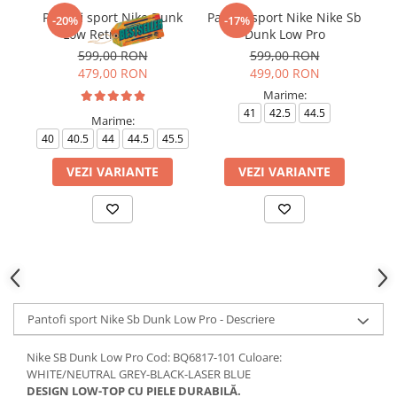
Pantofi sport Nike Dunk
Pantofi sport Nike Nike Sb
-20%
-17%
Low Retro Panda
Dunk Low Pro
599,00 RON
599,00 RON
479,00 RON
499,00 RON
Marime:
41
42.5
44.5
Marime:
40
40.5
44
44.5
45.5
VEZI VARIANTE
VEZI VARIANTE
Pantofi sport Nike Sb Dunk Low Pro - Descriere
Nike SB Dunk Low Pro Cod: BQ6817-101 Culoare:
WHITE/NEUTRAL GREY-BLACK-LASER BLUE
DESIGN LOW-TOP CU PIELE DURABILĂ.