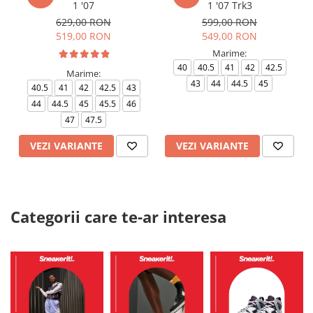
1 '07
1 '07 Trk3
629,00 RON
599,00 RON
519,00 RON
549,00 RON
Marime:
40
40.5
41
42
42.5
Marime:
43
44
44.5
45
40.5
41
42
42.5
43
44
44.5
45
45.5
46
47
47.5
VEZI VARIANTE
VEZI VARIANTE
Categorii care te-ar interesa