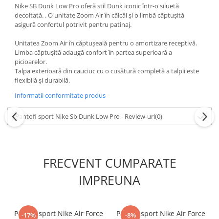
Nike SB Dunk Low Pro oferă stil Dunk iconic într-o siluetă
decoltată. . O unitate Zoom Air în călcâi și o limbă căptușită
asigură confortul potrivit pentru patinaj.
Unitatea Zoom Air în căptușeală pentru o amortizare receptivă.
Limba căptușită adaugă confort în partea superioară a
picioarelor.
Talpa exterioară din cauciuc cu o cusătură completă a talpii este
flexibilă și durabilă.
Informatii conformitate produs
Pantofi sport Nike Sb Dunk Low Pro - Review-uri
(0)
FRECVENT CUMPARATE
IMPREUNA
Pantofi sport Nike Air Force
Pantofi sport Nike Air Force
-17%
-8%