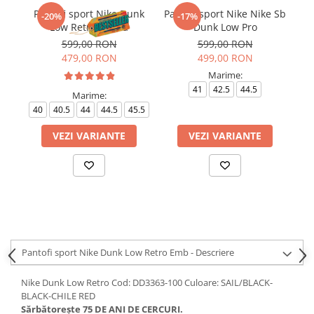
Pantofi sport Nike Dunk
Pantofi sport Nike Nike Sb
-20%
-17%
Low Retro Panda
Dunk Low Pro
599,00 RON
599,00 RON
479,00 RON
499,00 RON
Marime:
41
42.5
44.5
Marime:
40
40.5
44
44.5
45.5
VEZI VARIANTE
VEZI VARIANTE
Pantofi sport Nike Dunk Low Retro Emb - Descriere
Nike Dunk Low Retro Cod: DD3363-100 Culoare: SAIL/BLACK-
BLACK-CHILE RED
Sărbătorește 75 DE ANI DE CERCURI.