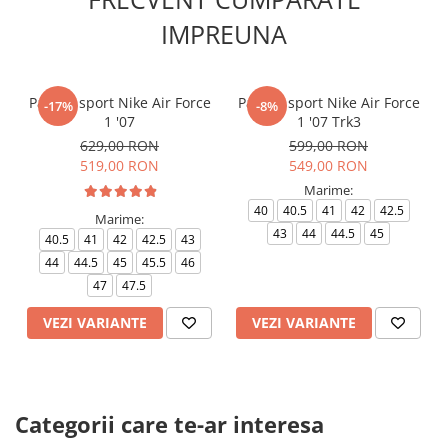
IMPREUNA
Pantofi sport Nike Air Force
Pantofi sport Nike Air Force
-17%
-8%
1 '07
1 '07 Trk3
629,00 RON
599,00 RON
519,00 RON
549,00 RON
Marime:
40
40.5
41
42
42.5
Marime:
43
44
44.5
45
40.5
41
42
42.5
43
44
44.5
45
45.5
46
47
47.5
VEZI VARIANTE
VEZI VARIANTE
Categorii care te-ar interesa