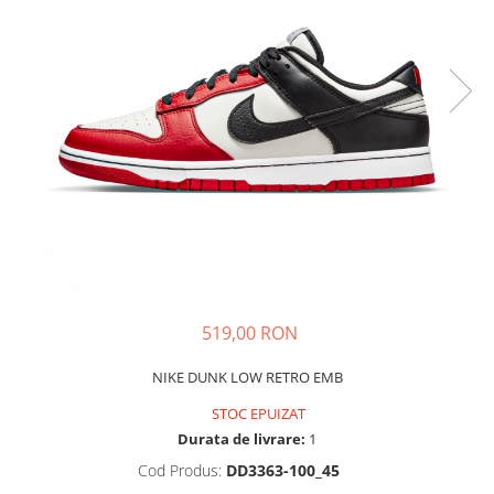
Tricouri copii
Pantaloni lungi copii
Bluze copii
Geci si veste copii
Pantaloni scurti Copii
Accesorii
Ingrijire incaltaminte
Sosete
Sepci
Rucsaci
Caciuli
519,00 RON
Genti si borsete
NIKE DUNK LOW RETRO EMB
STOC EPUIZAT
Durata de livrare:
1
Cod Produs:
DD3363-100_45