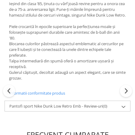
Ieșind din clasa ’85, ținuta cu vârf joasă revine pentru a onora cea
de-a 75-a. aniversarea ligii. Pune-ți mâinile împreună pentru
hamezul stilului de cercuri vintage, singurul Nike Dunk Low Retro.
Piele crocantă în epocile superioare la perfecțiunea moale și
folosește suprapuneri durabile care amintesc de b-ball din anii
'80.
Blocarea culorilor păstrează aspectul emblematic al cercurilor pe
care îl iubești și te conectează la unele dintre echipele tale
preferate.
Talpa intermediară din spumă oferă o amortizare ușoară și
receptivă.
Gulerul căptușit, decoltat adaugă un aspect elegant, care se simte
grozav.
Informatii conformitate produs
Pantofi sport Nike Dunk Low Retro Emb - Review-uri
(0)
FRECVENT CUMPARATE