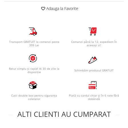
Adauga la Favorite
Transport GRATUIT la comenzi peste
Comanzi până la 12, expediem în
399 Lei
aceeași zi!
Retur simplu și rapid! Ai 30 de zile la
Schimbăm produsul GRATUIT
dispoziție
Cutii double box pentru siguranța
Plată cu cardul chiar și în 6 rate fără
coletelor
dobândă
ALTI CLIENTI AU CUMPARAT