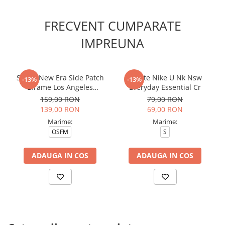
FRECVENT CUMPARATE
IMPREUNA
Sapca New Era Side Patch
Sosete Nike U Nk Nsw
-13%
-13%
Eframe Los Angeles
Everyday Essential Cr
Dodgers Brs
159,00 RON
79,00 RON
139,00 RON
69,00 RON
Marime:
Marime:
OSFM
S
ADAUGA IN COS
ADAUGA IN COS