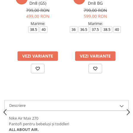
Dn8 (GS)
Dn8 BG
799,00 RON
799,00 RON
499,00 RON
599,00 RON
Marime:
Marime:
38.5
40
36
36.5
37.5
38.5
40
36
VEZI VARIANTE
VEZI VARIANTE
Descriere
Nike Air Max 270
Pantofi pentru bebeluși și toddleri
ALL ABOUT AIR.