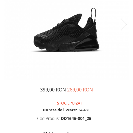
Tricouri copii
Pantaloni lungi copii
Bluze copii
Geci si veste copii
Pantaloni scurti Copii
Accesorii
Ingrijire incaltaminte
Sosete
Sepci
Rucsaci
Caciuli
399,00 RON
269,00 RON
Genti si borsete
STOC EPUIZAT
Durata de livrare:
24-48H
Cod Produs:
DD1646-001_25