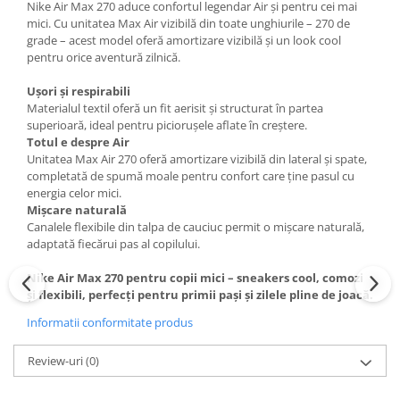
Nike Air Max 270 aduce confortul legendar Air și pentru cei mai
mici. Cu unitatea Max Air vizibilă din toate unghiurile – 270 de
grade – acest model oferă amortizare vizibilă și un look cool
pentru orice aventură zilnică.
Ușori și respirabili
Materialul textil oferă un fit aerisit și structurat în partea
superioară, ideal pentru piciorușele aflate în creștere.
Totul e despre Air
Unitatea Max Air 270 oferă amortizare vizibilă din lateral și spate,
completată de spumă moale pentru confort care ține pasul cu
energia celor mici.
Mișcare naturală
Canalele flexibile din talpa de cauciuc permit o mișcare naturală,
adaptată fiecărui pas al copilului.
Nike Air Max 270 pentru copii mici – sneakers cool, comozi
și flexibili, perfecți pentru primii pași și zilele pline de joacă.
Informatii conformitate produs
Review-uri
(0)