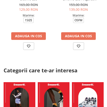
Dodgers Brs
169,00 RON
159,00 RON
129,00 RON
139,00 RON
Marime:
Marime:
1SIZE
OSFM
ADAUGA IN COS
ADAUGA IN COS
Categorii care te-ar interesa