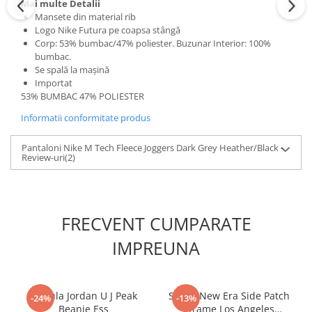
Mai multe Detalii
Mansete din material rib
Logo Nike Futura pe coapsa stângă
Corp: 53% bumbac/47% poliester. Buzunar Interior: 100%
bumbac.
Se spală la mașină
Importat
53% BUMBAC 47% POLIESTER
Informatii conformitate produs
Pantaloni Nike M Tech Fleece Joggers Dark Grey Heather/Black -
Review-uri
(2)
FRECVENT CUMPARATE
IMPREUNA
Caciula Jordan U J Peak
Sapca New Era Side Patch
-24%
-13%
Beanie Ess
Eframe Los Angeles