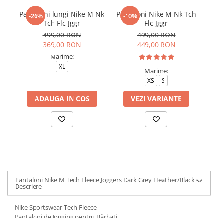
Pantaloni lungi Nike M Nk
Pantaloni Nike M Nk Tch
P
-26%
-10%
Tch Flc Jggr
Flc Jggr
S
499,00 RON
499,00 RON
369,00 RON
449,00 RON
Marime:
XL
Marime:
XS
S
ADAUGA IN COS
VEZI VARIANTE
Pantaloni Nike M Tech Fleece Joggers Dark Grey Heather/Black -
Descriere
Nike Sportswear Tech Fleece
Pantaloni de Jogging pentru Bărbați