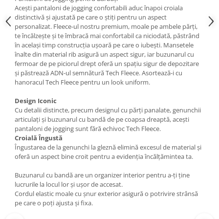
Acești pantaloni de jogging confortabili aduc înapoi croiala
distinctivă și ajustată pe care o știți pentru un aspect
personalizat. Fleece-ul nostru premium, moale pe ambele părți,
te încălzește și te îmbracă mai confortabil ca niciodată, păstrând
în același timp construcția ușoară pe care o iubești. Mansetele
înalte din material rib asigură un aspect sigur, iar buzunarul cu
fermoar de pe piciorul drept oferă un spațiu sigur de depozitare
și păstrează ADN-ul semnătură Tech Fleece. Asortează-i cu
hanoracul Tech Fleece pentru un look uniform.
Design Iconic
Cu detalii distincte, precum designul cu părți panalate, genunchii
articulați și buzunarul cu bandă de pe coapsa dreaptă, acești
pantaloni de jogging sunt fără echivoc Tech Fleece.
Croială Îngustă
Îngustarea de la genunchi la gleznă elimină excesul de material și
oferă un aspect bine croit pentru a evidenția încălțămintea ta.
Buzunarul cu bandă are un organizer interior pentru a-ți ține
lucrurile la locul lor și ușor de accesat.
Cordul elastic moale cu șnur exterior asigură o potrivire strânsă
pe care o poți ajusta și fixa.