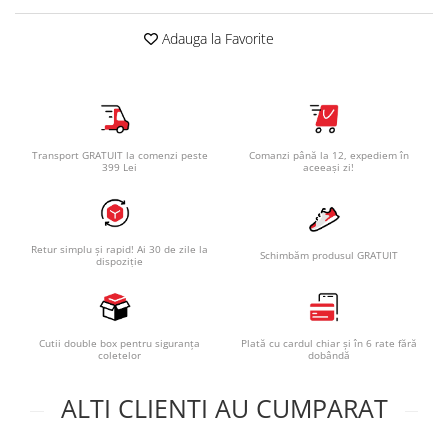
Adauga la Favorite
Transport GRATUIT la comenzi peste
Comanzi până la 12, expediem în
399 Lei
aceeași zi!
Retur simplu și rapid! Ai 30 de zile la
Schimbăm produsul GRATUIT
dispoziție
Cutii double box pentru siguranța
Plată cu cardul chiar și în 6 rate fără
coletelor
dobândă
ALTI CLIENTI AU CUMPARAT