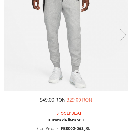
Tricouri copii
Pantaloni lungi copii
Bluze copii
Geci si veste copii
Pantaloni scurti Copii
Accesorii
Ingrijire incaltaminte
Sosete
Sepci
Rucsaci
Caciuli
Genti si borsete
549,00 RON
329,00 RON
STOC EPUIZAT
Durata de livrare:
1
Cod Produs:
FB8002-063_XL