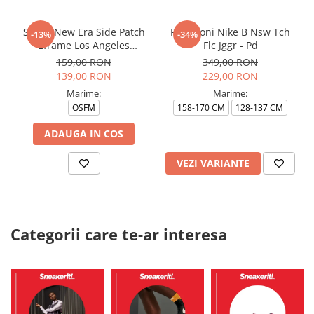
Sapca New Era Side Patch
Pantaloni Nike B Nsw Tch
-13%
-34%
Eframe Los Angeles
Flc Jggr - Pd
Dodgers Brs
159,00 RON
349,00 RON
139,00 RON
229,00 RON
Marime:
Marime:
OSFM
158-170 CM
128-137 CM
ADAUGA IN COS
VEZI VARIANTE
Categorii care te-ar interesa