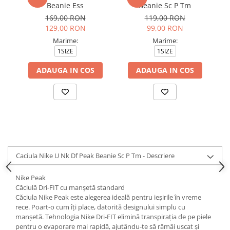
Beanie Ess
Beanie Sc P Tm
169,00 RON
119,00 RON
129,00 RON
99,00 RON
Marime:
Marime:
1SIZE
1SIZE
ADAUGA IN COS
ADAUGA IN COS
Caciula Nike U Nk Df Peak Beanie Sc P Tm - Descriere
Nike Peak
Căciulă Dri-FIT cu manșetă standard
Căciula Nike Peak este alegerea ideală pentru ieșirile în vreme
rece. Poart-o cum îți place, datorită designului simplu cu
manșetă. Tehnologia Nike Dri-FIT elimină transpirația de pe piele
pentru o evaporare mai rapidă, ajutându-te să rămâi uscat și