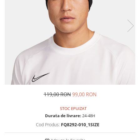
Tricouri copii
Pantaloni lungi copii
Bluze copii
Geci si veste copii
Pantaloni scurti Copii
Accesorii
Ingrijire incaltaminte
Sosete
Sepci
Rucsaci
Caciuli
119,00 RON
99,00 RON
Genti si borsete
STOC EPUIZAT
Durata de livrare:
24-48H
Cod Produs:
FQ8292-010_1SIZE