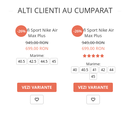
ALTI CLIENTI AU CUMPARAT
Pantofi Sport Nike Air
Pantofi Sport Nike Air
P
-26%
-26%
Max Plus
Max Plus
949,00 RON
949,00 RON
699,00 RON
699,00 RON
Marime:
40.5
42.5
44.5
45
36
Marime:
40
40.5
41
42
44
45
VEZI VARIANTE
VEZI VARIANTE