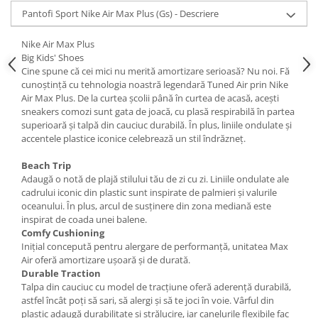
Pantofi Sport Nike Air Max Plus (Gs) - Descriere
Nike Air Max Plus
Big Kids' Shoes
Cine spune că cei mici nu merită amortizare serioasă? Nu noi. Fă
cunoștință cu tehnologia noastră legendară Tuned Air prin Nike
Air Max Plus. De la curtea școlii până în curtea de acasă, acești
sneakers comozi sunt gata de joacă, cu plasă respirabilă în partea
superioară și talpă din cauciuc durabilă. În plus, liniile ondulate și
accentele plastice iconice celebrează un stil îndrăzneț.
Beach Trip
Adaugă o notă de plajă stilului tău de zi cu zi. Liniile ondulate ale
cadrului iconic din plastic sunt inspirate de palmieri și valurile
oceanului. În plus, arcul de susținere din zona mediană este
inspirat de coada unei balene.
Comfy Cushioning
Inițial concepută pentru alergare de performanță, unitatea Max
Air oferă amortizare ușoară și de durată.
Durable Traction
Talpa din cauciuc cu model de tracțiune oferă aderență durabilă,
astfel încât poți să sari, să alergi și să te joci în voie. Vârful din
plastic adaugă durabilitate și strălucire, iar canelurile flexibile fac