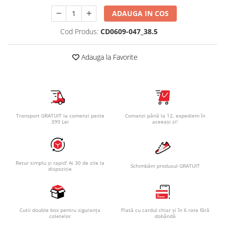
ADAUGA IN COS
Cod Produs:
CD0609-047_38.5
Adauga la Favorite
Transport GRATUIT la comenzi peste
Comanzi până la 12, expediem în
399 Lei
aceeași zi!
Retur simplu și rapid! Ai 30 de zile la
Schimbăm produsul GRATUIT
dispoziție
Cutii double box pentru siguranța
Plată cu cardul chiar și în 6 rate fără
coletelor
dobândă