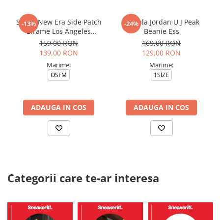
Sapca New Era Side Patch
Caciula Jordan U J Peak
-13%
-24%
Eframe Los Angeles
Beanie Ess
Dodgers Brs
159,00 RON
169,00 RON
139,00 RON
129,00 RON
Marime:
Marime:
OSFM
1SIZE
ADAUGA IN COS
ADAUGA IN COS
Categorii care te-ar interesa