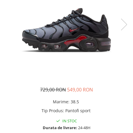
Tricouri copii
Pantaloni lungi copii
Bluze copii
Geci si veste copii
Pantaloni scurti Copii
Accesorii
Ingrijire incaltaminte
Sosete
Sepci
Rucsaci
Caciuli
729,00 RON
549,00 RON
Genti si borsete
Marime
:
38.5
Tip Produs
:
Pantofi sport
IN STOC
Durata de livrare:
24-48H