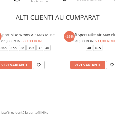
la dispoziție
ALTI CLIENTI AU CUMPARAT
i Sport Nike Wmns Air Max Muse
Pantofi Sport Nike Air Max Plu
%
-26%
799,00 RON
639,00 RON
949,00 RON
699,00 RON
36.5
37.5
38
38.5
39
40
40
40.5
VEZI VARIANTE
VEZI VARIANTE
ese în evidență la pantofii Nike