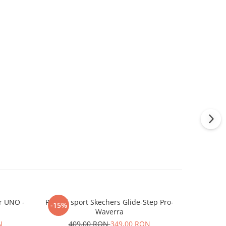
ir UNO -
Pantofi sport Skechers Glide-Step Pro-
Pantofi sp
-15%
-17%
Waverra
40
N
409,00 RON
349,00 RON