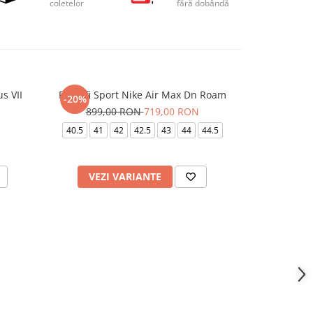
coletelor
fără dobândă
s VII
Pantofi Sport Nike Air Max Dn Roam
Pantofi Spo
-20%
-26%
899,00 RON
719,00 RON
949,
40.5
41
42
42.5
43
44
44.5
VEZI VARIANTE
VEZI