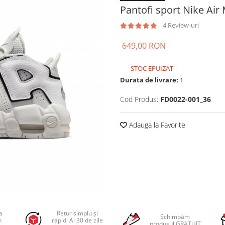
Pantofi sport Nike Ai
4 Review-uri
649,00 RON
STOC EPUIZAT
Durata de livrare:
1
Cod Produs:
FD0022-001_36
Adauga la Favorite
a
Retur simplu și
Schimbăm
n
rapid! Ai 30 de zile
produsul GRATUIT