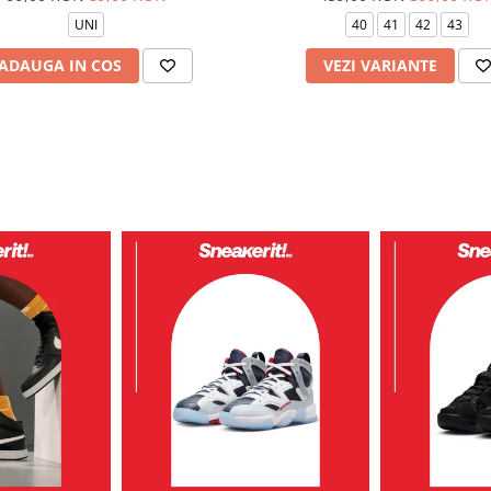
UNI
40
41
42
43
ADAUGA IN COS
VEZI VARIANTE