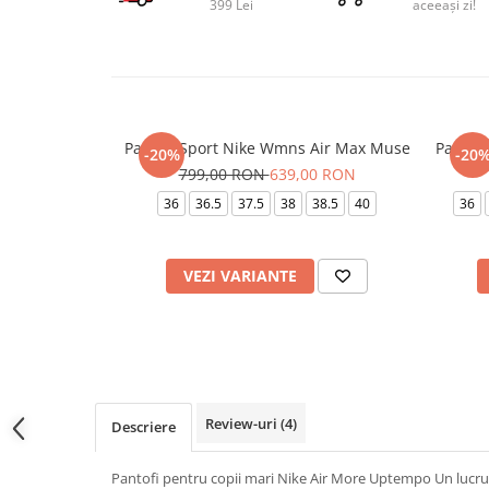
399 Lei
aceeași zi!
Pantofi Sport Nike Wmns Air Max Muse
Pantof
-20%
-20
799,00 RON
639,00 RON
36
36.5
37.5
38
38.5
40
36
VEZI VARIANTE
Review-uri
(4)
Descriere
Pantofi pentru copii mari Nike Air More Uptempo Un lucru i