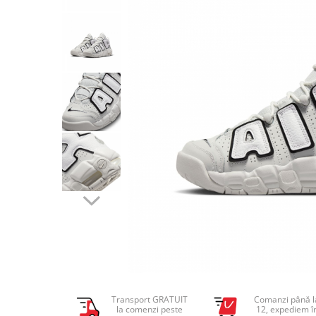
Tricouri copii
Pantaloni lungi copii
Bluze copii
Geci si veste copii
Pantaloni scurti Copii
Accesorii
Ingrijire incaltaminte
Sosete
Sepci
Rucsaci
Caciuli
Genti si borsete
Transport GRATUIT
Comanzi până l
la comenzi peste
12, expediem î