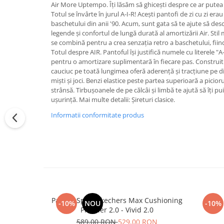
Air More Uptempo. Îți lăsăm să ghicești despre ce ar putea 
Totul se învârte în jurul A-I-R! Acești pantofi de zi cu zi erau
baschetului din anii '90. Acum, sunt gata să te ajute să desc
legende și confortul de lungă durată al amortizării Air. Stil m
se combină pentru a crea senzația retro a baschetului, fiind
Totul despre AIR. Pantoful își justifică numele cu literele "A-
pentru o amortizare suplimentară în fiecare pas. Construit 
cauciuc pe toată lungimea oferă aderență și tracțiune pe di
miști și joci. Benzi elastice peste partea superioară a piciorul
strânsă. Tirbușoanele de pe călcâi și limbă te ajută să îți pui 
ușurință. Mai multe detalii: Șireturi clasice.
Informatii conformitate produs
Pantofi Sport Skechers Max Cushioning
CREP 
-10%
NOU
-10%
Premier 2.0 - Vivid 2.0
589,00 RON
529,00 RON