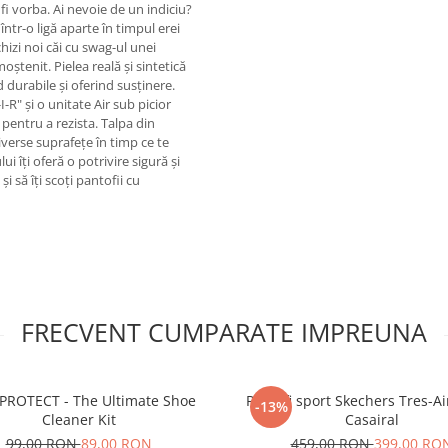
fi vorba. Ai nevoie de un indiciu?
 într-o ligă aparte în timpul erei
hizi noi căi cu swag-ul unei
oștenit. Pielea reală și sintetică
 durabile și oferind susținere.
I-R" și o unitate Air sub picior
pentru a rezista. Talpa din
verse suprafețe în timp ce te
ui îți oferă o potrivire sigură și
și să îți scoți pantofii cu
FRECVENT CUMPARATE IMPREUNA
PROTECT - The Ultimate Shoe
Pantofi sport Skechers Tres-A
-13%
Cleaner Kit
Casairal
99,00 RON
89,00 RON
459,00 RON
399,00 RO