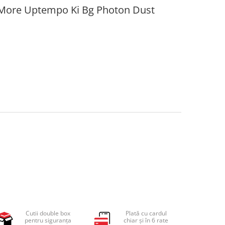
r More Uptempo Ki Bg Photon Dust
Cutii double box
Plată cu cardul
pentru siguranța
chiar și în 6 rate