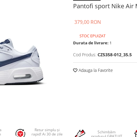
Pantofi sport Nike Air
379,00 RON
STOC EPUIZAT
Durata de livrare:
1
Cod Produs:
CZ5358-012_35.5
Adauga la Favorite
a
Retur simplu și
Schimbăm
n
rapid! Ai 30 de zile
produsul GRATUIT