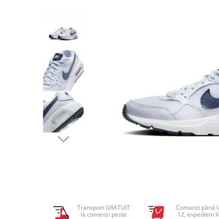
Tricouri copii
Pantaloni lungi copii
Bluze copii
Geci si veste copii
Pantaloni scurti Copii
Accesorii
Ingrijire incaltaminte
Sosete
Sepci
Rucsaci
Caciuli
Genti si borsete
Transport GRATUIT
Comanzi până l
la comenzi peste
12, expediem î