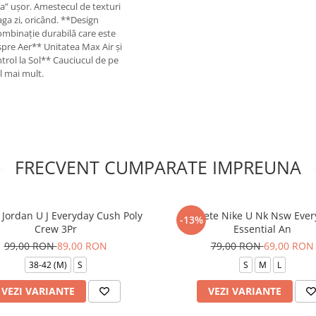
„da” ușor. Amestecul de texturi
aga zi, oricând. **Design
combinație durabilă care este
espre Aer** Unitatea Max Air și
rol la Sol** Cauciucul de pe
l mai mult.
FRECVENT CUMPARATE IMPREUNA
 Jordan U J Everyday Cush Poly
Sosete Nike U Nk Nsw Ever
-13%
Crew 3Pr
Essential An
99,00 RON
89,00 RON
79,00 RON
69,00 RON
38-42 (M)
S
S
M
L
VEZI VARIANTE
VEZI VARIANTE