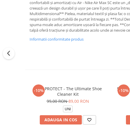
confortabili și amortizați cu Air - Nike Air Max SC este un 
creează un design durabil și ușor pe care îl poți purta între
Multidimensional** Pielea, materialul textil și plasa fac o 
respirabilă și confortabilă de purtat întreaga zi. **Totul D
spuma moale aduc amortizare ușoară la fiecare pas. **Cont
talpă oferă tracțiune și durabilitate acolo unde ai nevoie ce
Informatii conformitate produs
CREP PROTECT - The Ultimate Shoe
Sosete
-10%
-10%
Cleaner Kit
99,00 RON
89,00 RON
UNI
ADAUGA IN COS