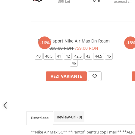
399 Lei
aceeași zi!
Pantofi sport Nike Air Max Dn Roam
Pa
-16%
-18
899,00 RON
759,00 RON
40
40.5
41
42
42.5
43
44.5
45
46
VEZI VARIANTE
Review-uri
(0)
Descriere
**Nike Air Max SC** **Pantofi pentru copii mari** **AER 