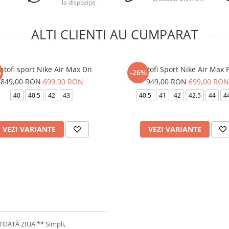
la dispoziție
ALTI CLIENTI AU CUMPARAT
ntofi sport Nike Air Max Dn
Pantofi Sport Nike Air Max 
%
-26%
849,00 RON
699,00 RON
949,00 RON
699,00 RON
40
40.5
42
43
40.5
41
42
42.5
44
4
VEZI VARIANTE
VEZI VARIANTE
TOATĂ ZIUA.** Simpli,