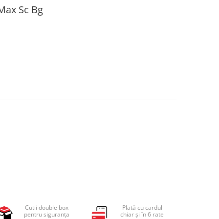
 Max Sc Bg
Cutii double box
Plată cu cardul
pentru siguranța
chiar și în 6 rate