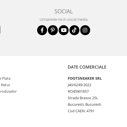
SOCIAL
Urmareste-ne in social media
DATE COMERCIALE
 Plata
FOOTSNEAKER SRL
e Retur
J40/6249/2022
Produselor
RO45901857
Strada Brasov 25L
Bucuresti, Bucuresti
Cod CAEN: 4791