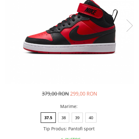
Tricouri copii
Pantaloni lungi copii
Bluze copii
Geci si veste copii
Pantaloni scurti Copii
Accesorii
Ingrijire incaltaminte
Sosete
Sepci
Rucsaci
Caciuli
379,00 RON
299,00 RON
Genti si borsete
Marime
:
37.5
38
39
40
Tip Produs
:
Pantofi sport