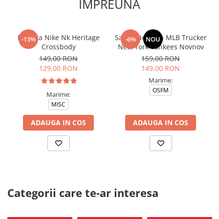
IMPREUNA
Borseta Nike Nk Heritage
Sapca New Era MLB Trucker
-13%
-6%
NOU
Crossbody
New York Yankees Novnov
149,00 RON
159,00 RON
129,00 RON
149,00 RON
Marime:
OSFM
Marime:
MISC
ADAUGA IN COS
ADAUGA IN COS
Categorii care te-ar interesa