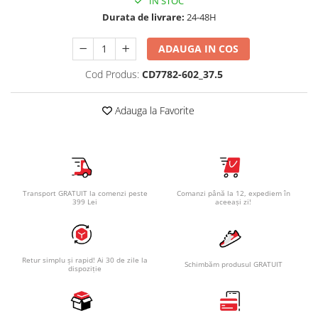
IN STOC
Durata de livrare:
24-48H
ADAUGA IN COS
Cod Produs:
CD7782-602_37.5
Adauga la Favorite
Transport GRATUIT la comenzi peste
Comanzi până la 12, expediem în
399 Lei
aceeași zi!
Retur simplu și rapid! Ai 30 de zile la
Schimbăm produsul GRATUIT
dispoziție