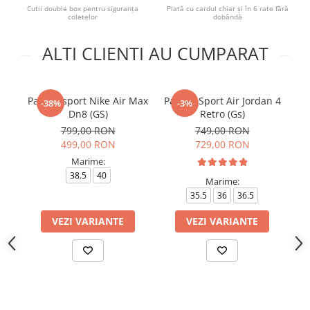
Cutii double box pentru siguranța
Plată cu cardul chiar și în 6 rate fără
coletelor
dobândă
ALTI CLIENTI AU CUMPARAT
Pantofi sport Nike Air Max
Pantofi Sport Air Jordan 4
Pa
-38%
-3%
Dn8 (GS)
Retro (Gs)
799,00 RON
749,00 RON
499,00 RON
729,00 RON
Marime:
38.5
40
35
Marime:
35.5
36
36.5
VEZI VARIANTE
VEZI VARIANTE