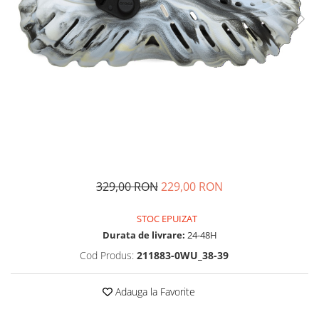
Tricouri copii
Pantaloni lungi copii
Bluze copii
Geci si veste copii
Pantaloni scurti Copii
Accesorii
Ingrijire incaltaminte
Sosete
Sepci
Rucsaci
329,00 RON
229,00 RON
Caciuli
Genti si borsete
STOC EPUIZAT
Durata de livrare:
24-48H
Cod Produs:
211883-0WU_38-39
Adauga la Favorite