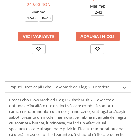
249,00 RON
Marime:
Marime:
42-43
42-43
39-40
VEZI VARIANTE
ADAUGA IN COS
Papuci Crocs copii Echo Glow Marbled Clog K - Descriere
Crocs Echo Glow Marbled Clog GS Black Multi / Glow este o
opțiune de încălțăminte distinctivă, care combină confortul
caracteristic brandului cu un design îndrăzneț și atrăgător. Acești
saboți prezintă un model marmorat ce îmbină nuanțele de negru
cu accente vibrante, luminoase, creând un efect vizual
spectaculos care atrage toate privirile. Efectul marmorat nu doar
că oferă un aspect unic, ci garantează și faptul că fiecare pereche