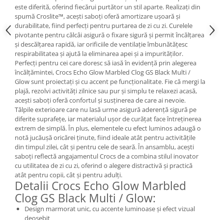
este diferită, oferind fiecărui purtător un stil aparte. Realizați din
spumă Croslite™, acești saboți oferă amortizare ușoară și
durabilitate, fiind perfecți pentru purtarea de zi cu zi. Curelele
pivotante pentru călcâi asigură o fixare sigură și permit încălțarea
și descălțarea rapidă, iar orificiile de ventilație îmbunătățesc
respirabilitatea și ajută la eliminarea apei și a impurităților.
Perfecți pentru cei care doresc să iasă în evidență prin alegerea
încălțămintei, Crocs Echo Glow Marbled Clog GS Black Multi /
Glow sunt proiectați și cu accent pe funcționalitate. Fie că mergi la
plajă, rezolvi activități zilnice sau pur și simplu te relaxezi acasă,
acești saboți oferă confortul și susținerea de care ai nevoie.
Tălpile exterioare care nu lasă urme asigură aderență sigură pe
diferite suprafețe, iar materialul ușor de curățat face întreținerea
extrem de simplă. În plus, elementele cu efect luminos adaugă o
notă jucăușă oricărei ținute, fiind ideale atât pentru activitățile
din timpul zilei, cât și pentru cele de seară. În ansamblu, acești
saboți reflectă angajamentul Crocs de a combina stilul inovator
cu utilitatea de zi cu zi, oferind o alegere distractivă și practică
atât pentru copii, cât și pentru adulți.
Detalii Crocs Echo Glow Marbled
Clog GS Black Multi / Glow:
Design marmorat unic, cu accente luminoase și efect vizual
deosebit