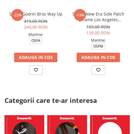
Sapca Goorin Bros Way Up
Sapca New Era Side Patch
-22%
-13%
Eframe Los Angeles
319,00 RON
Dodgers Brs
159,00 RON
249,00 RON
139,00 RON
Marime:
Marime:
OSFA
OSFM
ADAUGA IN COS
ADAUGA IN COS
Categorii care te-ar interesa