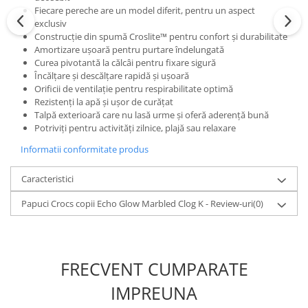
Fiecare pereche are un model diferit, pentru un aspect
exclusiv
Construcție din spumă Croslite™ pentru confort și durabilitate
Amortizare ușoară pentru purtare îndelungată
Curea pivotantă la călcâi pentru fixare sigură
Încălțare și descălțare rapidă și ușoară
Orificii de ventilație pentru respirabilitate optimă
Rezistenți la apă și ușor de curățat
Talpă exterioară care nu lasă urme și oferă aderență bună
Potriviți pentru activități zilnice, plajă sau relaxare
Informatii conformitate produs
Caracteristici
Papuci Crocs copii Echo Glow Marbled Clog K - Review-uri
(0)
FRECVENT CUMPARATE
IMPREUNA