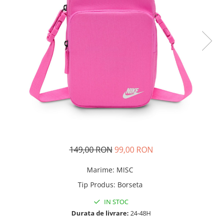
Tricouri copii
Pantaloni lungi copii
Bluze copii
Geci si veste copii
Pantaloni scurti Copii
Accesorii
Ingrijire incaltaminte
Sosete
Sepci
Rucsaci
Caciuli
149,00 RON
99,00 RON
Genti si borsete
Marime
:
MISC
Tip Produs
:
Borseta
IN STOC
Durata de livrare:
24-48H