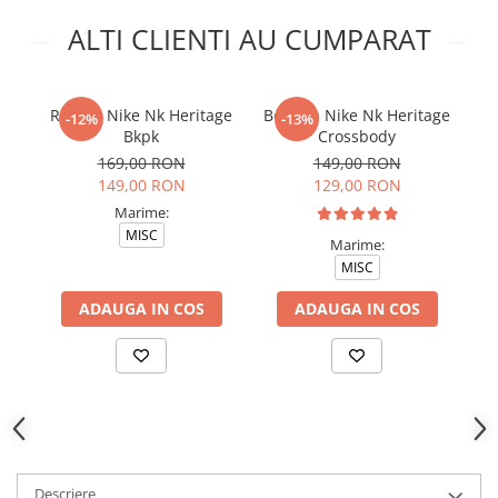
ALTI CLIENTI AU CUMPARAT
Rucsac Nike Nk Heritage
Borseta Nike Nk Heritage
R
-12%
-13%
Bkpk
Crossbody
169,00 RON
149,00 RON
149,00 RON
129,00 RON
Marime:
MISC
Marime:
MISC
ADAUGA IN COS
ADAUGA IN COS
Descriere