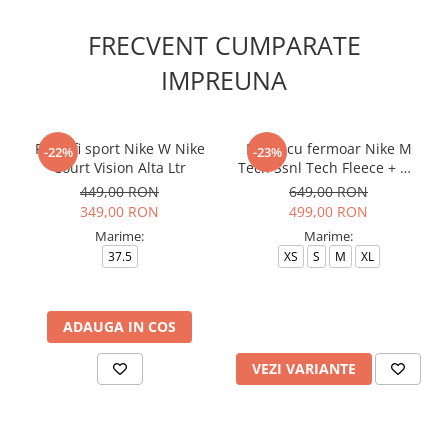
FRECVENT CUMPARATE
IMPREUNA
Pantofi sport Nike W Nike
Bluza cu fermoar Nike M
-22%
-23%
Court Vision Alta Ltr
Tech Ssnl Tech Fleece + Wr
Fz
449,00 RON
649,00 RON
349,00 RON
499,00 RON
Marime:
Marime:
37.5
XS
S
M
XL
ADAUGA IN COS
VEZI VARIANTE