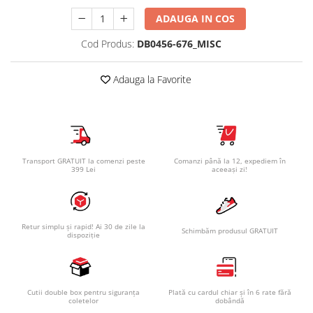
ADAUGA IN COS
Cod Produs:
DB0456-676_MISC
Adauga la Favorite
Transport GRATUIT la comenzi peste
Comanzi până la 12, expediem în
399 Lei
aceeași zi!
Retur simplu și rapid! Ai 30 de zile la
Schimbăm produsul GRATUIT
dispoziție
Cutii double box pentru siguranța
Plată cu cardul chiar și în 6 rate fără
coletelor
dobândă