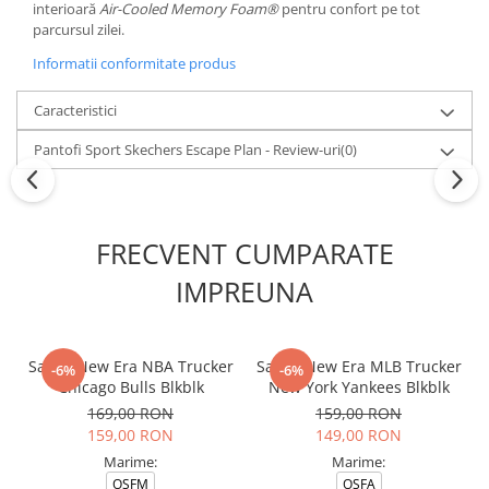
interioară
Air-Cooled Memory Foam®
pentru confort pe tot
parcursul zilei.
Informatii conformitate produs
Caracteristici
Pantofi Sport Skechers Escape Plan - Review-uri
(0)
FRECVENT CUMPARATE
IMPREUNA
Sapca New Era NBA Trucker
Sapca New Era MLB Trucker
-6%
-6%
Chicago Bulls Blkblk
New York Yankees Blkblk
169,00 RON
159,00 RON
159,00 RON
149,00 RON
Marime:
Marime:
OSFM
OSFA