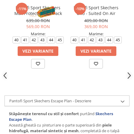
Pantofi Sport Skechers
Pantofi Sport Skechers
P
-11%
-10%
Max Protect - Fast Track
Uno - Suited On Air
M
639,00 RON
409,00 RON
569,00 RON
369,00 RON
Marime:
Marime:
40
41
42
43
44
45
40
41
42
43
44
45
VEZI VARIANTE
VEZI VARIANTE
Pantofi Sport Skechers Escape Plan - Descriere
Stăpânește terenul cu stil și confort
purtând
Skechers
Escape Plan
.
Această gheată cu
șireturi
are o parte superioară din
piele
hidrofugă, material sintetic și mesh
, completată de o talpă