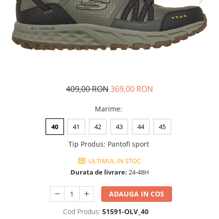
Tricouri copii
Pantaloni lungi copii
Bluze copii
Geci si veste copii
Pantaloni scurti Copii
Accesorii
Ingrijire incaltaminte
409,00 RON
369,00 RON
Sosete
Marime
:
Sepci
Rucsaci
40
41
42
43
44
45
Caciuli
Tip Produs
:
Pantofi sport
Genti si borsete
ULTIMUL IN STOC
Durata de livrare:
24-48H
ADAUGA IN COS
Cod Produs:
51591-OLV_40