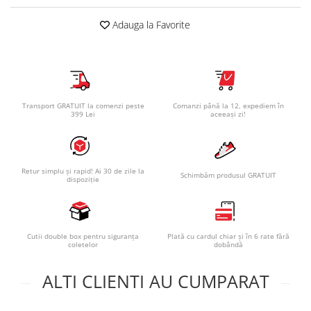
Adauga la Favorite
Transport GRATUIT la comenzi peste
Comanzi până la 12, expediem în
399 Lei
aceeași zi!
Retur simplu și rapid! Ai 30 de zile la
Schimbăm produsul GRATUIT
dispoziție
Cutii double box pentru siguranța
Plată cu cardul chiar și în 6 rate fără
coletelor
dobândă
ALTI CLIENTI AU CUMPARAT