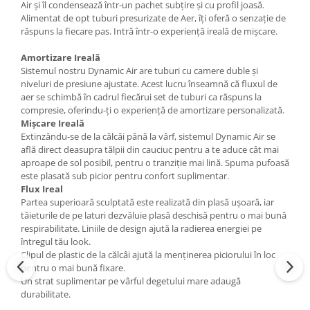
Air și îl condensează într-un pachet subțire și cu profil joasă.
Alimentat de opt tuburi presurizate de Aer, îți oferă o senzație de
răspuns la fiecare pas. Intră într-o experiență ireală de mișcare.
Amortizare Ireală
Sistemul nostru Dynamic Air are tuburi cu camere duble și
niveluri de presiune ajustate. Acest lucru înseamnă că fluxul de
aer se schimbă în cadrul fiecărui set de tuburi ca răspuns la
compresie, oferindu-ți o experiență de amortizare personalizată.
Mișcare Ireală
Extinzându-se de la călcâi până la vârf, sistemul Dynamic Air se
află direct deasupra tălpii din cauciuc pentru a te aduce cât mai
aproape de sol posibil, pentru o tranziție mai lină. Spuma pufoasă
este plasată sub picior pentru confort suplimentar.
Flux Ireal
Partea superioară sculptată este realizată din plasă ușoară, iar
tăieturile de pe laturi dezvăluie plasă deschisă pentru o mai bună
respirabilitate. Liniile de design ajută la radierea energiei pe
întregul tău look.
Clipul de plastic de la călcâi ajută la menținerea piciorului în loc
pentru o mai bună fixare.
Un strat suplimentar pe vârful degetului mare adaugă
durabilitate.