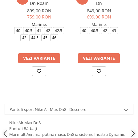
Dn Roam
Dn
899,00 RON
849,00 RON
759,00 RON
699,00 RON
Marime:
Marime:
40
40.5
41
42
42.5
40
40.5
42
43
4
43
44.5
45
46
VEZI VARIANTE
VEZI VARIANTE
Pantofi sport Nike Air Max Dn8 - Descriere
Nike Air Max Dn8
Pantofi Bărbați
Mai mult Aer, mai puțină masă. Dn8 ia sistemul nostru Dynamic