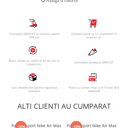
Adauga la Favorite
Transport GRATUIT la comenzi peste
Comanzi până la 12, expediem în
399 Lei
aceeași zi!
Retur simplu și rapid! Ai 30 de zile la
Schimbăm produsul GRATUIT
dispoziție
Cutii double box pentru siguranța
Plată cu cardul chiar și în 6 rate fără
coletelor
dobândă
ALTI CLIENTI AU CUMPARAT
Pantofi sport Nike Air Max
Pantofi sport Nike Air Max
-16%
-18%