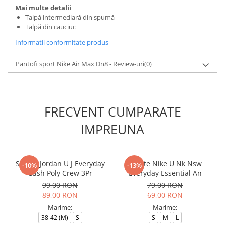
Mai multe detalii
Talpă intermediară din spumă
Talpă din cauciuc
Informatii conformitate produs
Pantofi sport Nike Air Max Dn8 - Review-uri
(0)
FRECVENT CUMPARATE
IMPREUNA
Sosete Jordan U J Everyday
Sosete Nike U Nk Nsw
-10%
-13%
Cush Poly Crew 3Pr
Everyday Essential An
99,00 RON
79,00 RON
89,00 RON
69,00 RON
Marime:
Marime:
38-42 (M)
S
S
M
L