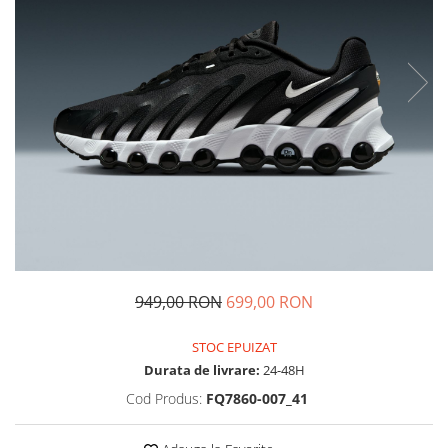
Tricouri copii
Pantaloni lungi copii
Bluze copii
Geci si veste copii
Pantaloni scurti Copii
Accesorii
Ingrijire incaltaminte
Sosete
Sepci
Rucsaci
Caciuli
949,00 RON
699,00 RON
Genti si borsete
STOC EPUIZAT
Durata de livrare:
24-48H
Cod Produs:
FQ7860-007_41