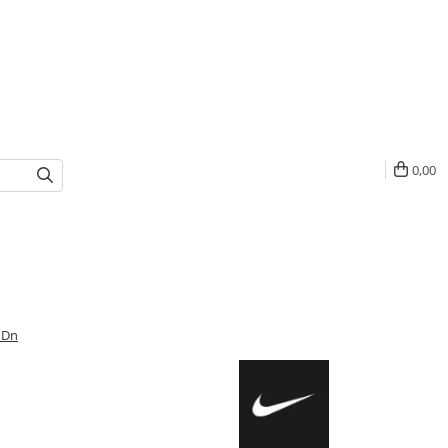
0,00
 Dn