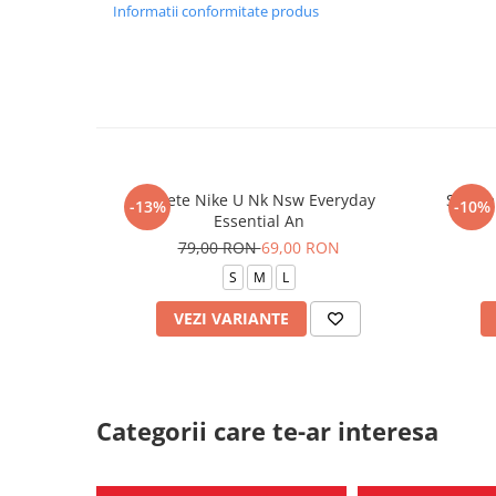
Informatii conformitate produs
Sosete Nike U Nk Nsw Everyday
Sosete
-13%
-10%
Essential An
79,00 RON
69,00 RON
S
M
L
VEZI VARIANTE
Categorii care te-ar interesa