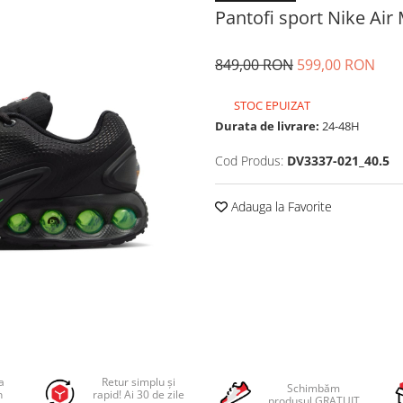
Pantofi sport Nike Air
849,00 RON
599,00 RON
STOC EPUIZAT
Durata de livrare:
24-48H
Cod Produs:
DV3337-021_40.5
Adauga la Favorite
a
Retur simplu și
Schimbăm
n
rapid! Ai 30 de zile
produsul GRATUIT