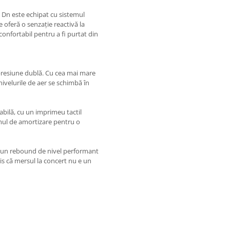
 Dn este echipat cu sistemul
 oferă o senzație reactivă la
 confortabil pentru a fi purtat din
 presiune dublă. Cu cea mai mare
 nivelurile de aer se schimbă în
abilă, cu un imprimeu tactil
mul de amortizare pentru o
ră un rebound de nivel performant
zis că mersul la concert nu e un