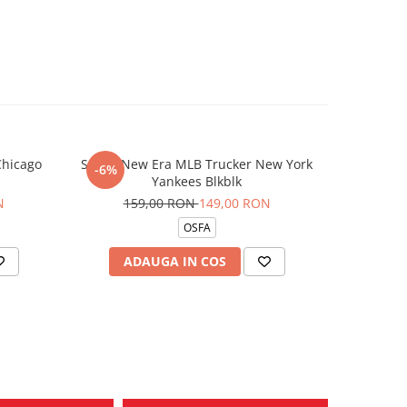
Chicago
Sapca New Era MLB Trucker New York
Sosete Jor
-6%
-13%
Yankees Blkblk
N
159,00 RON
149,00 RON
14
OSFA
ADAUGA IN COS
AD