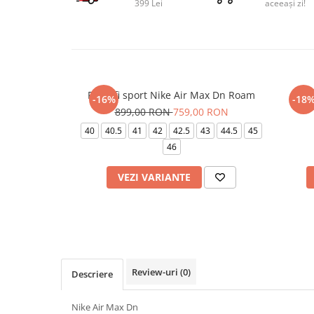
399 Lei
aceeași zi!
Pantofi sport Nike Air Max Dn Roam
Pa
-16%
-18
899,00 RON
759,00 RON
40
40.5
41
42
42.5
43
44.5
45
46
VEZI VARIANTE
Review-uri
(0)
Descriere
Nike Air Max Dn