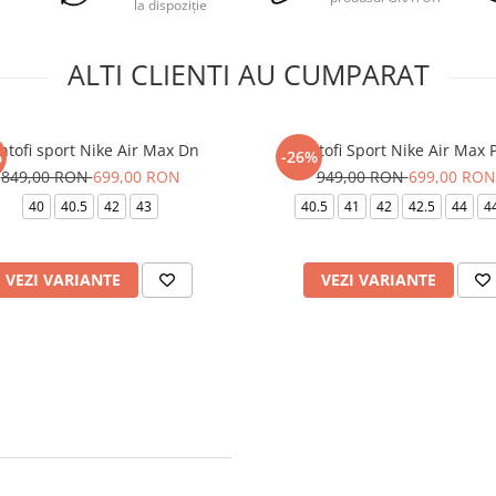
la dispoziție
ALTI CLIENTI AU CUMPARAT
ntofi sport Nike Air Max Dn
Pantofi Sport Nike Air Max 
%
-26%
849,00 RON
699,00 RON
949,00 RON
699,00 RON
40
40.5
42
43
40.5
41
42
42.5
44
4
VEZI VARIANTE
VEZI VARIANTE