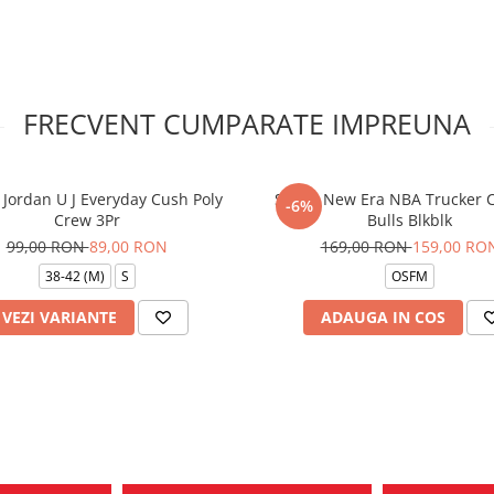
FRECVENT CUMPARATE IMPREUNA
 Jordan U J Everyday Cush Poly
Sapca New Era NBA Trucker 
-6%
Crew 3Pr
Bulls Blkblk
99,00 RON
89,00 RON
169,00 RON
159,00 RO
38-42 (M)
S
OSFM
VEZI VARIANTE
ADAUGA IN COS