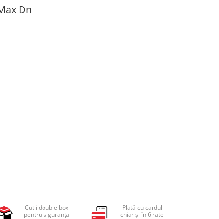
 Max Dn
Cutii double box
Plată cu cardul
pentru siguranța
chiar și în 6 rate