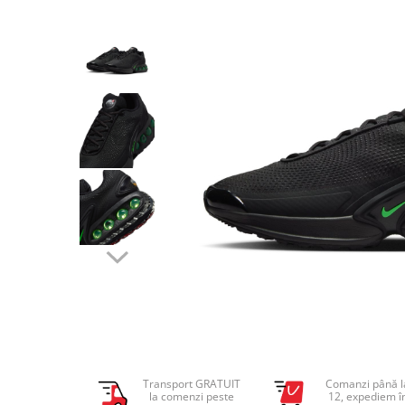
Tricouri copii
Pantaloni lungi copii
Bluze copii
Geci si veste copii
Pantaloni scurti Copii
Accesorii
Ingrijire incaltaminte
Sosete
Sepci
Rucsaci
Caciuli
Genti si borsete
Transport GRATUIT
Comanzi până l
la comenzi peste
12, expediem î