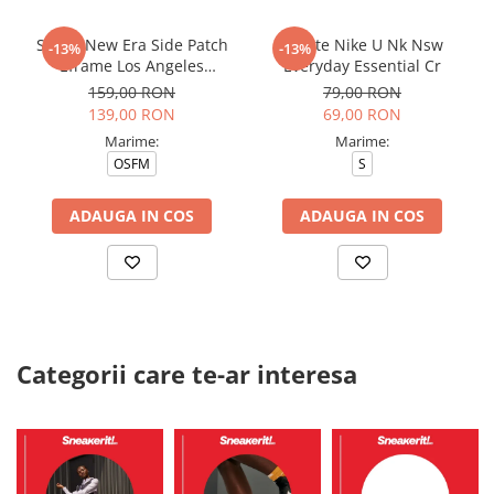
Sapca New Era Side Patch
Sosete Nike U Nk Nsw
-13%
-13%
Eframe Los Angeles
Everyday Essential Cr
Dodgers Brs
159,00 RON
79,00 RON
139,00 RON
69,00 RON
Marime:
Marime:
OSFM
S
ADAUGA IN COS
ADAUGA IN COS
Categorii care te-ar interesa