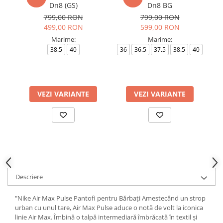
Dn8 (GS)
Dn8 BG
799,00 RON
799,00 RON
499,00 RON
599,00 RON
Marime:
Marime:
38.5
40
36
36.5
37.5
38.5
40
36
VEZI VARIANTE
VEZI VARIANTE
Descriere
"Nike Air Max Pulse Pantofi pentru Bărbați Amestecând un strop
urban cu unul tare, Air Max Pulse aduce o notă de volt la iconica
linie Air Max. Îmbină o talpă intermediară îmbrăcată în textil și