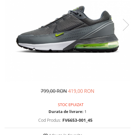
Tricouri copii
Pantaloni lungi copii
Bluze copii
Geci si veste copii
Pantaloni scurti Copii
Accesorii
Ingrijire incaltaminte
Sosete
Sepci
Rucsaci
Caciuli
799,00 RON
419,00 RON
Genti si borsete
STOC EPUIZAT
Durata de livrare:
1
Cod Produs:
FV6653-001_45