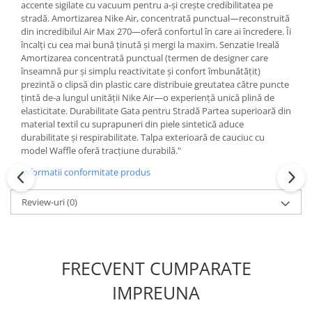
accente sigilate cu vacuum pentru a-și crește credibilitatea pe
stradă. Amortizarea Nike Air, concentrată punctual—reconstruită
din incredibilul Air Max 270—oferă confortul în care ai încredere. Îi
încalți cu cea mai bună ținută și mergi la maxim. Senzatie Ireală
Amortizarea concentrată punctual (termen de designer care
înseamnă pur și simplu reactivitate și confort îmbunătățit)
prezintă o clipsă din plastic care distribuie greutatea către puncte
țintă de-a lungul unității Nike Air—o experiență unică plină de
elasticitate. Durabilitate Gata pentru Stradă Partea superioară din
material textil cu suprapuneri din piele sintetică aduce
durabilitate și respirabilitate. Talpa exterioară de cauciuc cu
model Waffle oferă tracțiune durabilă."
Informatii conformitate produs
Review-uri
(0)
FRECVENT CUMPARATE
IMPREUNA