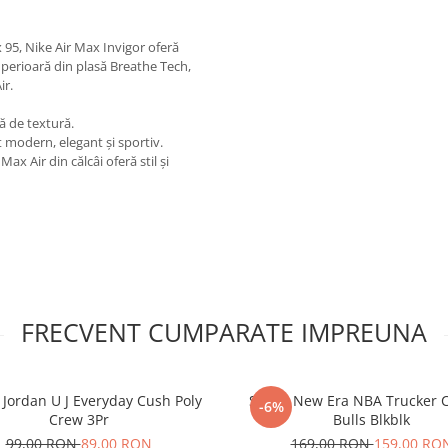
 95, Nike Air Max Invigor oferă
uperioară din plasă Breathe Tech,
ir.
ă de textură.
t modern, elegant și sportiv.
ax Air din călcâi oferă stil și
FRECVENT CUMPARATE IMPREUNA
 Jordan U J Everyday Cush Poly
Sapca New Era NBA Trucker 
-6%
Crew 3Pr
Bulls Blkblk
99,00 RON
89,00 RON
169,00 RON
159,00 RO