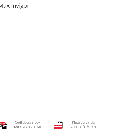
 Max Invigor
Cutii double box
Plată cu cardul
pentru siguranța
chiar și în 6 rate