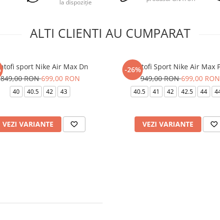
la dispoziție
ALTI CLIENTI AU CUMPARAT
ntofi sport Nike Air Max Dn
Pantofi Sport Nike Air Max 
%
-26%
849,00 RON
699,00 RON
949,00 RON
699,00 RON
40
40.5
42
43
40.5
41
42
42.5
44
4
VEZI VARIANTE
VEZI VARIANTE