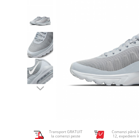
Tricouri copii
Pantaloni lungi copii
Bluze copii
Geci si veste copii
Pantaloni scurti Copii
Accesorii
Ingrijire incaltaminte
Sosete
Sepci
Rucsaci
Caciuli
Genti si borsete
Transport GRATUIT
Comanzi până l
la comenzi peste
12, expediem î