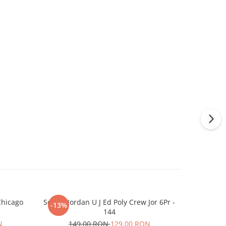
Chicago
Sosete Jordan U J Ed Poly Crew Jor 6Pr -
Sapca Ne
-13%
-6%
144
N
149,00 RON
129,00 RON
15