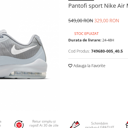
Pantofi sport Nike Air
549,00 RON
329,00 RON
STOC EPUIZAT
Durata de livrare:
24-48H
Cod Produs:
749680-005_40.5
Adauga la Favorite
a
Retur simplu și
Schimbăm
n
rapid! Ai 30 de zile
produsul GRATUIT