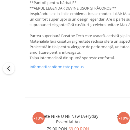
**Pantofi pentru bărbați**
**AERUL LEGENDAR DEVINE UȘOR ȘI RĂCOROS.**
Inspirându-se din liniile emblematice ale modelului Air Max
un confort super ușor și un design legendar. Are o parte s
suprapuneri elegante fără cusături și celebra unitate Max A
Partea superioară Breathe Tech este ușoară, aerisită și plin
Materialele fără cusături și greutate redusă oferă un aspec
Proiectată inițial pentru alergare de performanță, unitatea M
amortizare pentru întreaga zi.
Talpa intermediară din spumă sporește confortul.
Informatii conformitate produs
Sosete Nike U Nk Nsw Everyday
Sosete
-13%
-10%
Essential An
79,00 RON
69,00 RON