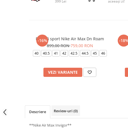
399 Lei
aceeași zi!
Pantofi sport Nike Air Max Dn Roam
Pa
-16%
-18
899,00 RON
759,00 RON
40
40.5
41
42
42.5
44.5
45
46
VEZI VARIANTE
Review-uri
(0)
Descriere
**Nike Air Max Invigor**