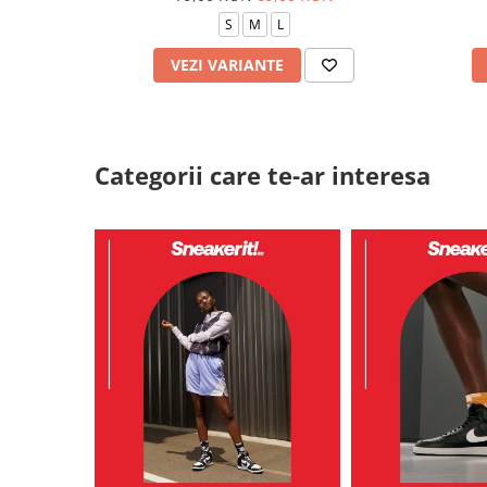
S
M
L
VEZI VARIANTE
Categorii care te-ar interesa