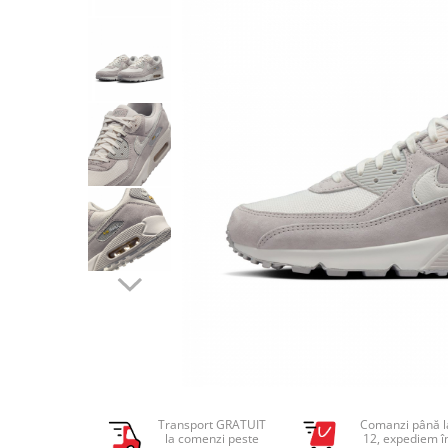
Tricouri copii
Pantaloni lungi copii
Bluze copii
Geci si veste copii
Pantaloni scurti Copii
Accesorii
Ingrijire incaltaminte
Sosete
Sepci
Rucsaci
Caciuli
Genti si borsete
Transport GRATUIT
Comanzi până l
la comenzi peste
12, expediem î