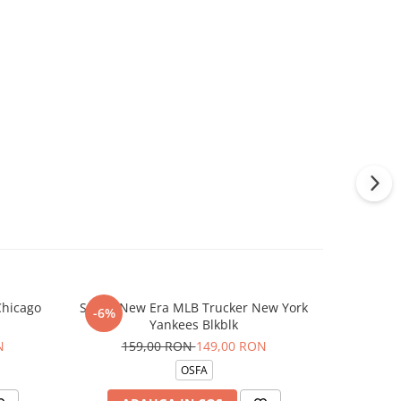
Chicago
Sapca New Era MLB Trucker New York
Sosete Jor
-6%
-13%
Yankees Blkblk
N
159,00 RON
149,00 RON
14
OSFA