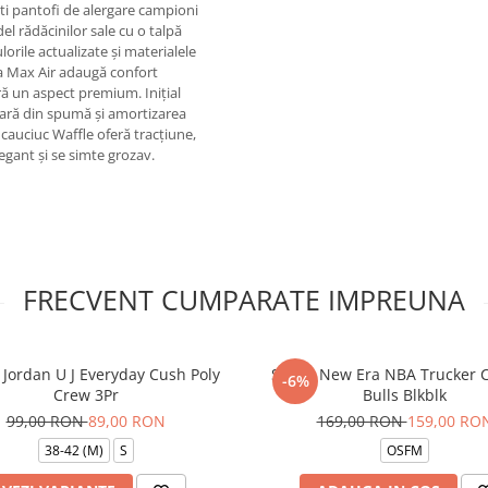
ești pantofi de alergare campioni
el rădăcinilor sale cu o talpă
lorile actualizate și materialele
a Max Air adaugă confort
eră un aspect premium. Inițial
ară din spumă și amortizarea
n cauciuc Waffle oferă tracțiune,
elegant și se simte grozav.
FRECVENT CUMPARATE IMPREUNA
 Jordan U J Everyday Cush Poly
Sapca New Era NBA Trucker 
-6%
Crew 3Pr
Bulls Blkblk
99,00 RON
89,00 RON
169,00 RON
159,00 RO
38-42 (M)
S
OSFM