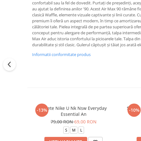
confortabil sau la fel de dovedit. Purtați de președinți, ac
au ajutat la definirea anilor '90. Acest Air Max 90 rămâne fid
clasică Waffle, elemente vizuale captivante și linii curate. Cu
premium îi oferă un aspect modern, în timp ce amortizare
călătoriei tale. Pielea integrală de pe partea superioară of
conceput pentru alergare de performanță, talpa intermedi
Max Air aduc istoria confortului la picioarele tale. Talpa di
durabilitate și stil clasic. Gulerul căptușit și tăiat jos arată 
Informatii conformitate produs
Sosete Nike U Nk Nsw Everyday
Sosete
-13%
-10%
Essential An
79,00 RON
69,00 RON
S
M
L