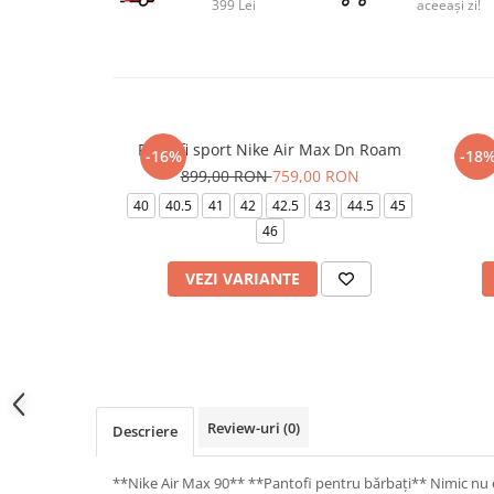
399 Lei
aceeași zi!
Pantofi sport Nike Air Max Dn Roam
Pa
-16%
-18
899,00 RON
759,00 RON
40
40.5
41
42
42.5
43
44.5
45
46
VEZI VARIANTE
Review-uri
(0)
Descriere
**Nike Air Max 90** **Pantofi pentru bărbați** Nimic nu e la