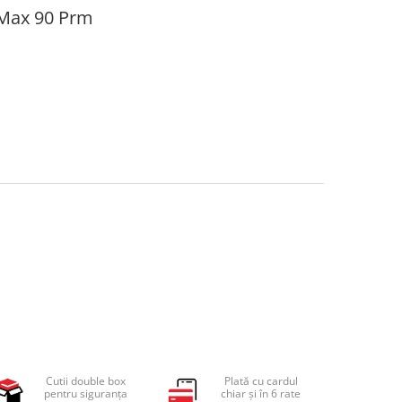
 Max 90 Prm
Cutii double box
Plată cu cardul
pentru siguranța
chiar și în 6 rate