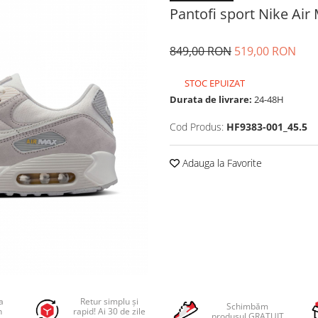
Pantofi sport Nike Air
849,00 RON
519,00 RON
STOC EPUIZAT
Durata de livrare:
24-48H
Cod Produs:
HF9383-001_45.5
Adauga la Favorite
a
Retur simplu și
Schimbăm
n
rapid! Ai 30 de zile
produsul GRATUIT