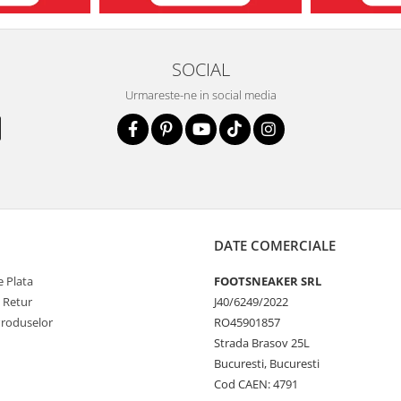
SOCIAL
Urmareste-ne in social media
DATE COMERCIALE
 Plata
FOOTSNEAKER SRL
e Retur
J40/6249/2022
Produselor
RO45901857
Strada Brasov 25L
Bucuresti, Bucuresti
Cod CAEN: 4791