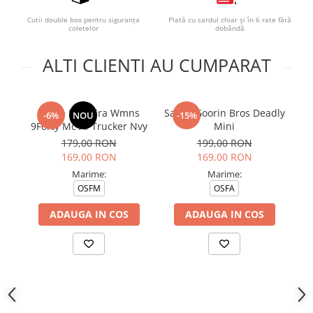
Cutii double box pentru siguranța
Plată cu cardul chiar și în 6 rate fără
coletelor
dobândă
ALTI CLIENTI AU CUMPARAT
Sapca New Era Wmns
Sapca Goorin Bros Deadly
S
-6%
NOU
-15%
9Forty Mc Af Trucker Nvy
Mini
179,00 RON
199,00 RON
169,00 RON
169,00 RON
Marime:
Marime:
OSFM
OSFA
ADAUGA IN COS
ADAUGA IN COS