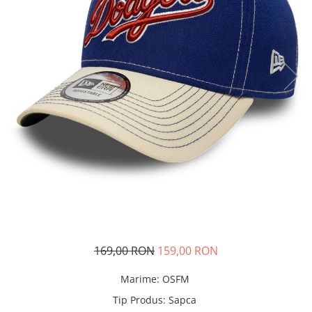
Tricouri copii
Pantaloni lungi copii
Bluze copii
Geci si veste copii
Pantaloni scurti Copii
Accesorii
Ingrijire incaltaminte
Sosete
Sepci
Rucsaci
Caciuli
Genti si borsete
169,00 RON
159,00 RON
Marime
:
OSFM
Tip Produs
:
Sapca