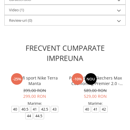
Video
(1)
Review-uri
(0)
FRECVENT CUMPARATE
IMPREUNA
Pantofi sport Nike Terra
Pantofi Sport Skechers Max
-25%
-10%
NOU
Manta
Cushioning Premier 2.0 -
Vivid 2.0
399,00 RON
589,00 RON
299,00 RON
529,00 RON
Marime:
Marime:
40
40.5
41
42.5
43
40
41
42
44
44.5