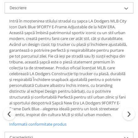
Descriere
Intră în moștenirea stilului stradal cu șapca LA Dodgers MLB City
Icon Dark Blue 9FORTY E-Frame Adjustable de la NEW ERA.
Această șapcă îmbină patrimoniul sportiv iconic cu un stil urban
modern, creată pentru fanii care cer atât stil, cât și durabilitate.
Având un design clasic tip trucker cu plasă și închidere ajustabilă,
garantează o potrivire perfectă și respirabilitate pentru purtare
pe tot parcursul zilei. Fie că ieși pe stradă sau îți susții echipa din
tribune, această șapcă este o piesă statement premium în
colecția ta de streetwear. Produs oficial licențiat MLB, care
celebrează LA Dodgers Construcție tip trucker cu plasă, durabilă
și respirabilă Închidere snapback ajustabilă pentru o potrivire
personalizată Culoare albastru închis intens, cu branding
distinctiv al echipei Design pentru bărbați, cu o potrivire
structurată și confortabilă Perfectă pentru stil urban zilnic și fani
ai sportului deopotrivă Șapcă New Era LA Dodgers 9FORTY E-
Frame Dark Blue - alegerea ideală pentru un look streetwear
autentic, inspirat din cultura MLB și stilul urban modern.
Informatii conformitate produs
Caracteristici