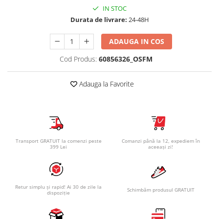
IN STOC
Durata de livrare:
24-48H
ADAUGA IN COS
Cod Produs:
60856326_OSFM
Adauga la Favorite
Transport GRATUIT la comenzi peste
Comanzi până la 12, expediem în
399 Lei
aceeași zi!
Retur simplu și rapid! Ai 30 de zile la
Schimbăm produsul GRATUIT
dispoziție