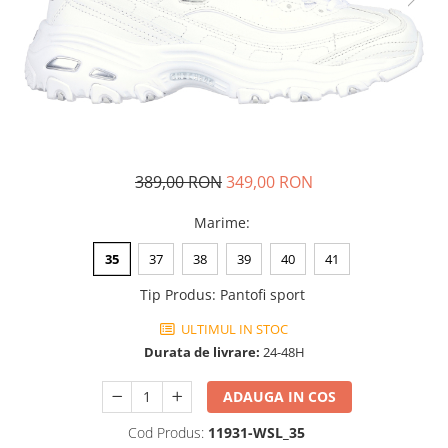
Tricouri copii
Pantaloni lungi copii
Bluze copii
Geci si veste copii
Pantaloni scurti Copii
Accesorii
Ingrijire incaltaminte
389,00 RON
349,00 RON
Sosete
Marime
:
Sepci
Rucsaci
35
37
38
39
40
41
Caciuli
Tip Produs
:
Pantofi sport
Genti si borsete
ULTIMUL IN STOC
Durata de livrare:
24-48H
ADAUGA IN COS
Cod Produs:
11931-WSL_35