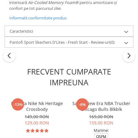
interioară
Air-Cooled Memory Foam®
pentru amortizare și
confort pe tot parcursul zilei.
Informatii conformitate produs
Caracteristici
Pantofi Sport Skechers D'Lites - Fresh Start - Review-uri
(0)
FRECVENT CUMPARATE
IMPREUNA
Borseta Nike Nk Heritage
Sapca New Era NBA Trucker
-13%
-6%
Crossbody
Chicago Bulls Blkblk
149,00 RON
169,00 RON
129,00 RON
159,00 RON
Marime:
OSFM