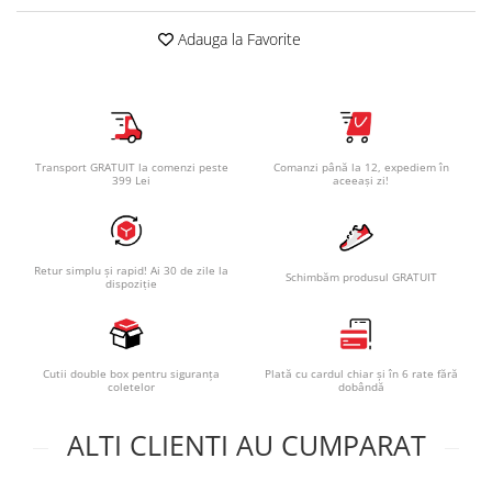
Adauga la Favorite
Transport GRATUIT la comenzi peste
Comanzi până la 12, expediem în
399 Lei
aceeași zi!
Retur simplu și rapid! Ai 30 de zile la
Schimbăm produsul GRATUIT
dispoziție
Cutii double box pentru siguranța
Plată cu cardul chiar și în 6 rate fără
coletelor
dobândă
ALTI CLIENTI AU CUMPARAT