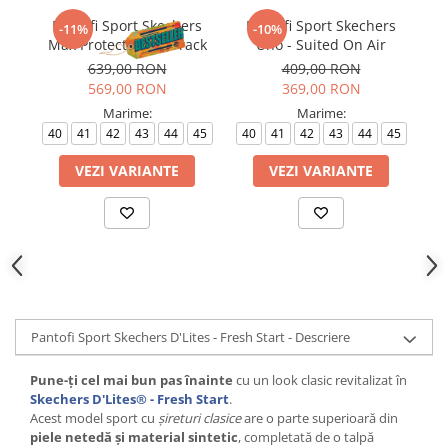
Pantofi Sport Skechers
Pantofi Sport Skechers
P
-11%
-10%
Max Protect - Fast Track
Uno - Suited On Air
M
639,00 RON
409,00 RON
569,00 RON
369,00 RON
Marime:
Marime:
40
41
42
43
44
45
40
41
42
43
44
45
VEZI VARIANTE
VEZI VARIANTE
Pantofi Sport Skechers D'Lites - Fresh Start - Descriere
Pune-ți cel mai bun pas înainte
cu un look clasic revitalizat în
Skechers D'Lites® - Fresh Start
.
Acest model sport cu
șireturi clasice
are o parte superioară din
piele netedă și material sintetic
, completată de o talpă