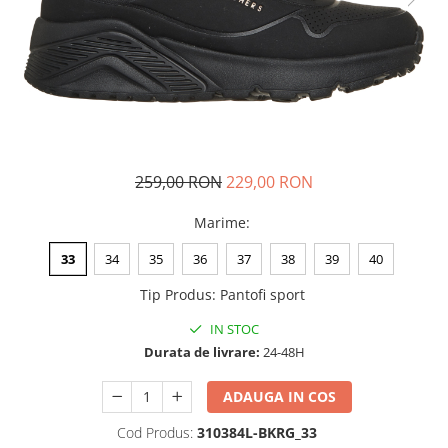
Tricouri copii
Pantaloni lungi copii
Bluze copii
Geci si veste copii
Pantaloni scurti Copii
Accesorii
Ingrijire incaltaminte
259,00 RON
229,00 RON
Sosete
Marime
:
Sepci
Rucsaci
33
34
35
36
37
38
39
40
Caciuli
Tip Produs
:
Pantofi sport
Genti si borsete
IN STOC
Durata de livrare:
24-48H
ADAUGA IN COS
Cod Produs:
310384L-BKRG_33