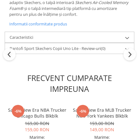
adaptiv Skechers, o talpă interioară
Skechers Air-Cooled Memory
Foam®
și o talpă intermediară tip platformă cu amortizare
pentru un plus de înălțime și confort.
Informatii conformitate produs
Caracteristici
Pantofi Sport Skechers Copii Uno Lite - Review-uri
(0)
FRECVENT CUMPARATE
IMPREUNA
Sapca New Era NBA Trucker
Sapca New Era MLB Trucker
-6%
-6%
Chicago Bulls Blkblk
New York Yankees Blkblk
169,00 RON
159,00 RON
159,00 RON
149,00 RON
Marime:
Marime: