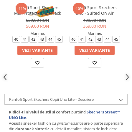
Pantofi Sport Skechers
Pantofi Sport Skechers
P
-11%
-10%
Max Protect - Fast Track
Uno - Suited On Air
639,00 RON
409,00 RON
569,00 RON
369,00 RON
Marime:
Marime:
40
41
42
43
44
45
40
41
42
43
44
45
VEZI VARIANTE
VEZI VARIANTE
Pantofi Sport Skechers Copii Uno Lite - Descriere
Ridică-ți nivelul de stil și confort
purtând
Skechers Street™
UNO Lite
.
Această sneaker fashion cu
șireturi elastice
are o parte superioară
din
durabuck sintetic
cu detalii metalice, sistem de închidere