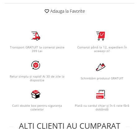
Adauga la Favorite
Transport GRATUIT la comenzi peste
Comanzi până la 12, expediem în
399 Lei
aceeași zi!
Retur simplu și rapid! Ai 30 de zile la
Schimbăm produsul GRATUIT
dispoziție
Cutii double box pentru siguranța
Plată cu cardul chiar și în 6 rate fără
coletelor
dobândă
ALTI CLIENTI AU CUMPARAT