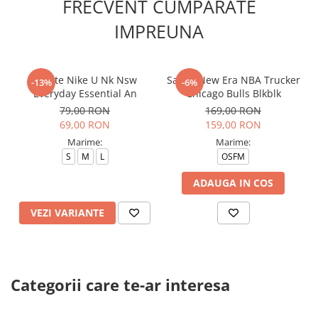
FRECVENT CUMPARATE
IMPREUNA
Sosete Nike U Nk Nsw
Sapca New Era NBA Trucker
-13%
-6%
Everyday Essential An
Chicago Bulls Blkblk
79,00 RON
169,00 RON
69,00 RON
159,00 RON
Marime:
Marime:
S
M
L
OSFM
ADAUGA IN COS
VEZI VARIANTE
Categorii care te-ar interesa