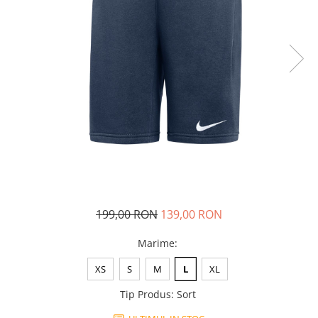
Tricouri copii
Pantaloni lungi copii
Bluze copii
Geci si veste copii
Pantaloni scurti Copii
Accesorii
Ingrijire incaltaminte
Sosete
Sepci
Rucsaci
Caciuli
199,00 RON
139,00 RON
Genti si borsete
Marime
:
XS
S
M
L
XL
Tip Produs
:
Sort