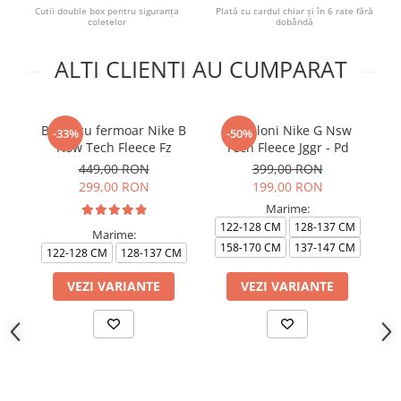
Cutii double box pentru siguranța
Plată cu cardul chiar și în 6 rate fără
coletelor
dobândă
ALTI CLIENTI AU CUMPARAT
Bluza cu fermoar Nike B
Pantaloni Nike G Nsw
Bl
-33%
-50%
Nsw Tech Fleece Fz
Tech Fleece Jggr - Pd
N
449,00 RON
399,00 RON
299,00 RON
199,00 RON
Marime:
122-128 CM
128-137 CM
Marime:
158-170 CM
137-147 CM
122-128 CM
128-137 CM
VEZI VARIANTE
VEZI VARIANTE