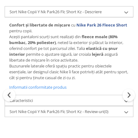
Sort Nike Copii Y Nk Park26 Flc Short Kz - Descriere
Confort și libertate de mișcare
cu
Nike Park 26 Fleece Short
pentru copii.
Acești pantaloni scurți sunt realizați din
fleece moale (80%
bumbac, 20% poliester)
, neted la exterior și plăcut la interior,
oferind confort pe tot parcursul zilei. Talia
elastică cu șnur
interior
permite o ajustare sigură, iar croiala
lejeră
asigură
libertate de mișcare în orice activitate.
Buzunarele laterale oferă spațiu practic pentru obiectele
esențiale, iar designul clasic Nike îi face potriviți atât pentru sport,
cât și pentru ținute casual de zi cu zi.
Informatii conformitate produs
Caracteristici
Sort Nike Copii Y Nk Park26 Flc Short Kz - Review-uri
(0)