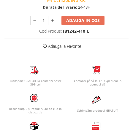
ULTIMUL IN STOC
Durata de livrare:
24-48H
ADAUGA IN COS
Cod Produs:
IB1242-410_L
Adauga la Favorite
Transport GRATUIT la comenzi peste
Comanzi până la 12, expediem în
399 Lei
aceeași zi!
Retur simplu și rapid! Ai 30 de zile la
Schimbăm produsul GRATUIT
dispoziție