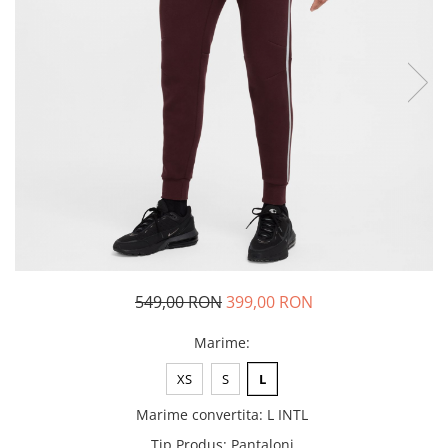
Tricouri copii
Pantaloni lungi copii
Bluze copii
Geci si veste copii
Pantaloni scurti Copii
Accesorii
Ingrijire incaltaminte
Sosete
Sepci
Rucsaci
Caciuli
549,00 RON
399,00 RON
Genti si borsete
Marime
:
XS
S
L
Marime convertita
:
L INTL
Tip Produs
:
Pantaloni