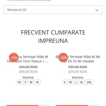
Review-uri
(0)
FRECVENT CUMPARATE
IMPREUNA
Bluza cu fermoar Nike M
Bluza cu fermoar Nike M Nk
-23%
-20%
Tech Ssnl Tech Fleece + Wr
Tch Flc Fz Wr Hoodie
Fz
649,00 RON
599,00 RON
499,00 RON
479,00 RON
Marime:
Marime:
XS
S
M
XL
S
M
L
XL
2XL