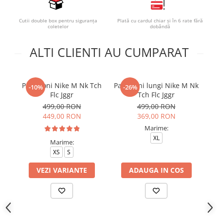
Cutii double box pentru siguranța
Plată cu cardul chiar și în 6 rate fără
coletelor
dobândă
ALTI CLIENTI AU CUMPARAT
Pantaloni Nike M Nk Tch
Pantaloni lungi Nike M Nk
P
-10%
-26%
Flc Jggr
Tch Flc Jggr
S
499,00 RON
499,00 RON
449,00 RON
369,00 RON
Marime:
XL
Marime:
XS
S
VEZI VARIANTE
ADAUGA IN COS