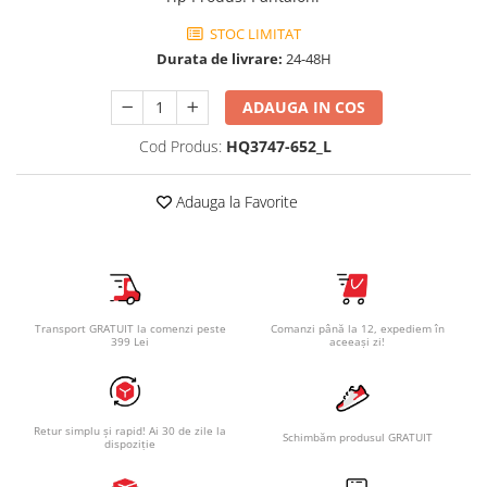
STOC LIMITAT
Durata de livrare:
24-48H
ADAUGA IN COS
Cod Produs:
HQ3747-652_L
Adauga la Favorite
Transport GRATUIT la comenzi peste
Comanzi până la 12, expediem în
399 Lei
aceeași zi!
Retur simplu și rapid! Ai 30 de zile la
Schimbăm produsul GRATUIT
dispoziție