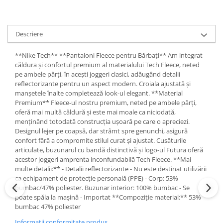
Descriere
**Nike Tech** **Pantaloni Fleece pentru Bărbați** Am integrat
căldura și confortul premium al materialului Tech Fleece, neted
pe ambele părți, în acești joggeri clasici, adăugând detalii
reflectorizante pentru un aspect modern. Croiala ajustată și
manșetele înalte completează look-ul elegant. **Material
Premium** Fleece-ul nostru premium, neted pe ambele părți,
oferă mai multă căldură și este mai moale ca niciodată,
menținând totodată construcția ușoară pe care o apreciezi.
Designul lejer pe coapsă, dar strâmt spre genunchi, asigură
confort fără a compromite stilul curat și ajustat. Cusăturile
articulate, buzunarul cu bandă distinctivă și logo-ul Futura oferă
acestor joggeri amprenta inconfundabilă Tech Fleece. **Mai
multe detalii:** - Detalii reflectorizante - Nu este destinat utilizării
ca echipament de protecție personală (PPE) - Corp: 53%
bumbac/47% poliester. Buzunar interior: 100% bumbac - Se
poate spăla la mașină - Importat **Compoziție material:** 53%
bumbac 47% poliester
Informatii conformitate produs