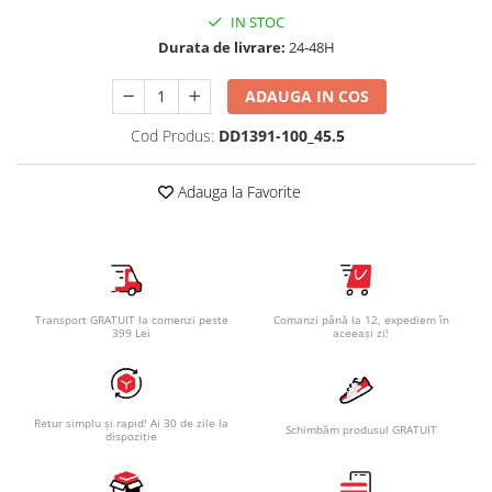
IN STOC
Durata de livrare:
24-48H
ADAUGA IN COS
Cod Produs:
DD1391-100_45.5
Adauga la Favorite
Transport GRATUIT la comenzi peste
Comanzi până la 12, expediem în
399 Lei
aceeași zi!
Retur simplu și rapid! Ai 30 de zile la
Schimbăm produsul GRATUIT
dispoziție