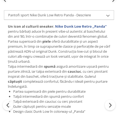
Pantofi sport Nike Dunk Low Retro Panda - Descriere
Un icon al culturii sneaker
,
Nike Dunk Low Retro „Panda”
pentru bărbați aduce în prezent vibe-ul autentic al baschetului
din anii ’80, într-o combinație de culori devenită fenomen global.
Partea superioară din
piele
oferă durabilitate și un aspect
premium, în timp ce suprapunerile clasice și perforațiile de pe vârf
păstrează ADN-ul original Dunk. Construcția low-cut și blocul de
culori alb-negru creează un look versatil, ușor de integrat în orice
ținută urbană.
Talpa intermediară din
spumă
asigură amortizare ușoară pentru
purtare zilnică, iar talpa exterioară din
cauciuc
, cu cerc pivotant
inspirat din baschet, oferă tracțiune și stabilitate. Gulerul
căptușit
completează confortul, făcându-i ideali pentru purtare
îndelungată.
Partea superioară din piele pentru durabilitate
Talpă intermediară din spumă pentru confort
Talpă exterioară din cauciuc cu cerc pivotant
Guler căptușit pentru senzație moale
Design clasic Dunk Low în colorway-ul „Panda”