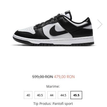
Tricouri copii
Pantaloni lungi copii
Bluze copii
Geci si veste copii
Pantaloni scurti Copii
Accesorii
Ingrijire incaltaminte
Sosete
Sepci
Rucsaci
Caciuli
Genti si borsete
599,00 RON
479,00 RON
Marime
:
40
40.5
44
44.5
45.5
Tip Produs
:
Pantofi sport