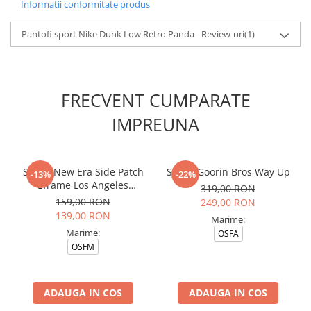
Informatii conformitate produs
Pantofi sport Nike Dunk Low Retro Panda - Review-uri
(1)
FRECVENT CUMPARATE
IMPREUNA
Sapca New Era Side Patch
Sapca Goorin Bros Way Up
-13%
-22%
Eframe Los Angeles
319,00 RON
Dodgers Brs
159,00 RON
249,00 RON
139,00 RON
Marime:
Marime:
OSFA
OSFM
ADAUGA IN COS
ADAUGA IN COS