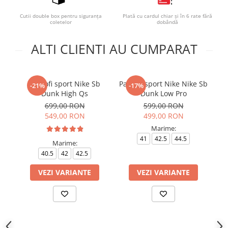
Cutii double box pentru siguranța
Plată cu cardul chiar și în 6 rate fără
coletelor
dobândă
ALTI CLIENTI AU CUMPARAT
Pantofi sport Nike Sb
Pantofi sport Nike Nike Sb
-21%
-17%
Dunk High Qs
Dunk Low Pro
699,00 RON
599,00 RON
549,00 RON
499,00 RON
Marime:
41
42.5
44.5
Marime:
40.5
42
42.5
VEZI VARIANTE
VEZI VARIANTE