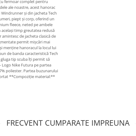
cu fermoar complet pentru
ele ale noastre, acest hanorac
ei Windrunner și din jacheta Tech
umeri, piept și corp, oferind un
remium fleece, neted pe ambele
n același timp greutatea redusă
r amintesc de jacheta clasică de
segmentate permit mișcări mai
 și menține hanoracul la locul lui
spun de banda caracteristică Tech
gluga tip scuba îți permit să
* - Logo Nike Futura pe partea
7% poliester. Partea buzunarului
ortat **Compoziție material:**
FRECVENT CUMPARATE IMPREUNA