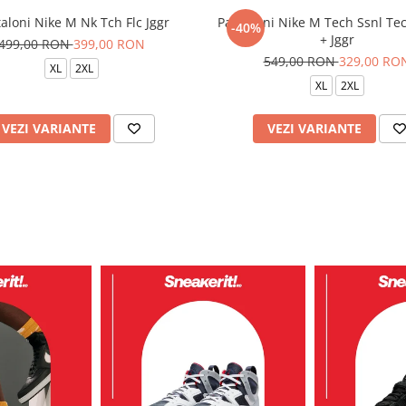
aloni Nike M Nk Tch Flc Jggr
Pantaloni Nike M Tech Ssnl Tec
-40%
+ Jggr
499,00 RON
399,00 RON
549,00 RON
329,00 RO
XL
2XL
XL
2XL
VEZI VARIANTE
VEZI VARIANTE