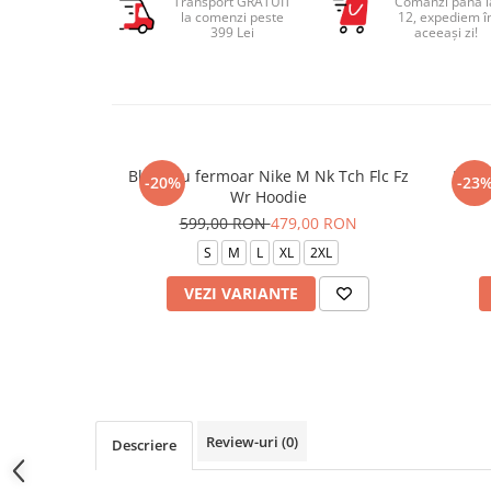
Transport GRATUIT
Comanzi până l
la comenzi peste
12, expediem î
399 Lei
aceeași zi!
Bluza cu fermoar Nike M Nk Tch Flc Fz
Bluza
-20%
-23
Wr Hoodie
599,00 RON
479,00 RON
S
M
L
XL
2XL
VEZI VARIANTE
Review-uri
(0)
Descriere