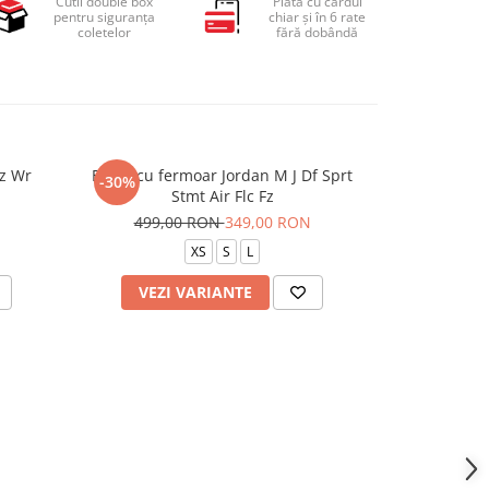
Cutii double box
Plată cu cardul
pentru siguranța
chiar și în 6 rate
coletelor
fără dobândă
Fz Wr
Bluza cu fermoar Jordan M J Df Sprt
Hanorac Jo
-30%
-29%
Stmt Air Flc Fz
449,
499,00 RON
349,00 RON
XS
S
L
VEZI VARIANTE
ADAU