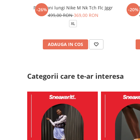
Pantaloni lungi Nike M Nk Tch Flc Jggr
Pant
-26%
-20%
499,00 RON
369,00 RON
XL
ADAUGA IN COS
Categorii care te-ar interesa