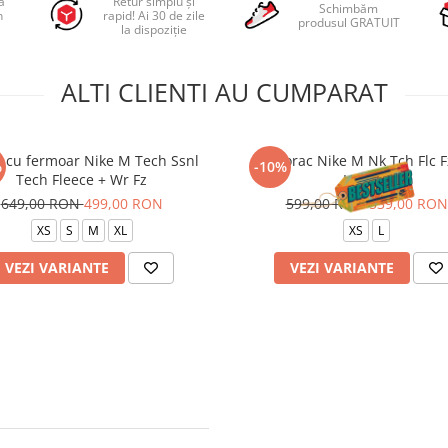
a
Retur simplu și
Schimbăm
n
rapid! Ai 30 de zile
produsul GRATUIT
la dispoziție
ALTI CLIENTI AU CUMPARAT
 cu fermoar Nike M Tech Ssnl
Hanorac Nike M Nk Tch Flc 
%
-10%
Tech Fleece + Wr Fz
Hoodie
649,00 RON
499,00 RON
599,00 RON
539,00 RON
XS
S
M
XL
XS
L
VEZI VARIANTE
VEZI VARIANTE