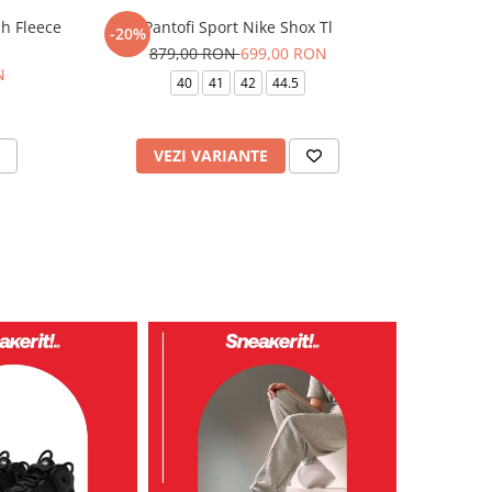
h Fleece
Pantofi Sport Nike Shox Tl
Pantofi s
-20%
-41%
879,00 RON
699,00 RON
N
48
40
41
42
44.5
VEZI VARIANTE
AD