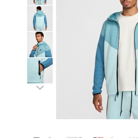
Tricouri copii
Pantaloni lungi copii
Bluze copii
Geci si veste copii
Pantaloni scurti Copii
Accesorii
Ingrijire incaltaminte
Sosete
Sepci
Rucsaci
Caciuli
Genti si borsete