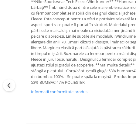
**Nike Sportswear Tech Fleece Windrunner** **Hanorac 
bărbați** Îmbinând două dintre cele mai emblematice mod
cu fermoar complet se inspiră din designul clasic al jachet
Fleece. Este conceput pentru a oferi o potrivire relaxată la 
aspect sportiv ce poate fi purtat în straturi. Materialul p
părți, este mai cald și mai moale ca niciodată, menținând î
pe care o apreciezi. Liniile subtile ale modelului Windrunne
alergare din anii '70. Umerii căzuți și designul mânecilor 
libere. Marginea elastică parțială ajută la păstrarea căldurii
în timpul mișcării. Buzunarele cu fermoar pentru mâini di
Fleece în jurul buzunarului. Designul cu fermoar complet și 
ajustezi stilul și gradul de acoperire. **Mai multe detalii:*
stângă a pieptului - Corp/căptușeală glugă: 53% bumbac/4
din bumbac 100%. - Se poate spăla la mașină - Produs imp
53% BUMBAC 47% POLIESTER
Informatii conformitate produs