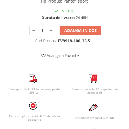
Tip Produs
:
Pantofi sport
IN STOC
Durata de livrare:
24-48H
ADAUGA IN COS
Cod Produs:
FV9918-100_35.5
Adauga la Favorite
Transport GRATUIT la comenzi peste
Comanzi până la 12, expediem în
399 Lei
aceeași zi!
Retur simplu și rapid! Ai 30 de zile la
Schimbăm produsul GRATUIT
dispoziție