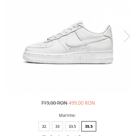
Tricouri copii
Pantaloni lungi copii
Bluze copii
Geci si veste copii
Pantaloni scurti Copii
Accesorii
Ingrijire incaltaminte
Sosete
Sepci
Rucsaci
Caciuli
Genti si borsete
719,00 RON
499,00 RON
Marime
:
32
33
33.5
35.5