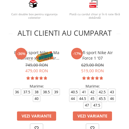
Cutii double box pentru siguranța
Plată cu cardul chiar și în 6 rate fără
coletelor
dobândă
ALTI CLIENTI AU CUMPARAT
Pantofi sport Nike A Ma
Pantofi sport Nike Air
Pa
-36%
-17%
Maniere x Wmns Air
Force 1 '07
Force 1 Low 07
749,00 RON
629,00 RON
479,00 RON
519,00 RON
Marime:
Marime:
36
37.5
38
38.5
39
40.5
41
42
42.5
43
35
40
44
44.5
45
45.5
46
47
47.5
VEZI VARIANTE
VEZI VARIANTE