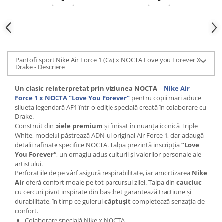
Pantofi sport Nike Air Force 1 (Gs) x NOCTA Love you Forever X
Drake - Descriere
Un clasic reinterpretat prin viziunea NOCTA
–
Nike Air
Force 1 x NOCTA “Love You Forever”
pentru copii mari aduce
silueta legendară AF1 într-o ediție specială creată în colaborare cu
Drake.
Construit din
piele premium
și finisat în nuanța iconică Triple
White, modelul păstrează ADN‑ul original Air Force 1, dar adaugă
detalii rafinate specifice NOCTA. Talpa prezintă inscripția
“Love
You Forever”
, un omagiu adus culturii și valorilor personale ale
artistului.
Perforațiile de pe vârf asigură respirabilitate, iar amortizarea
Nike
Air
oferă confort moale pe tot parcursul zilei. Talpa din
cauciuc
cu cercuri pivot inspirate din baschet garantează tracțiune și
durabilitate, în timp ce gulerul
căptușit
completează senzația de
confort.
Colaborare specială Nike x NOCTA