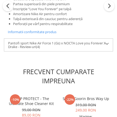
Partea superioară din piele premium
Inscripție “Love You Forever” pe talpă
Amortizare Nike Air pentru confort
Talpă exterioară din cauciuc pentru aderență
Perforații pe vârf pentru respirabilitate
Informatii conformitate produs
Pantofi sport Nike Air Force 1 (Gs) x NOCTA Love you Forever X
Drake - Review-uri
(4)
FRECVENT CUMPARATE
IMPREUNA
CREP PROTECT - The
Sapca Goorin Bros Way Up
-10%
-22%
Ultimate Shoe Cleaner Kit
319,00 RON
99,00 RON
249,00 RON
89,00 RON
Marime: