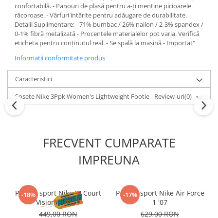
confortabilă. - Panouri de plasă pentru a-ți menține picioarele
răcoroase. - Vârfuri întărite pentru adăugare de durabilitate.
Detalii Suplimentare: - 71% bumbac / 26% nailon / 2-3% spandex /
0-1% fibră metalizată - Procentele materialelor pot varia. Verifică
eticheta pentru conținutul real. - Se spală la mașină - Importat"
Informatii conformitate produs
Caracteristici
Sosete Nike 3Ppk Women's Lightweight Footie - Review-uri
(0)
FRECVENT CUMPARATE
IMPREUNA
Pantofi sport Nike W Court
Pantofi sport Nike Air Force
-18%
-17%
Vision Alta Ltr
1 '07
449,00 RON
629,00 RON