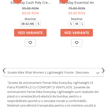
Everyday Cush Poly Crew
Everyday Essential An
3Pr
99,00 RON
79,00 RON
89,00 RON
69,00 RON
Marime:
Marime:
38-42 (M)
S
S
M
L
VEZI VARIANTE
VEZI VARIANTE
Sosete Nike 3Ppk Women's Lightweight Footie - Descriere
"Șosete de antrenament Femei Nike Everyday Lightweight (3
Pairs) POARTĂ-LE CU CONFORT ȘI VENTILAȚIE. Șosetele de
antrenament Femei Nike Everyday Lightweight sunt realizate din
plasă și o amestecătură elastică de bumbac pentru o
respirabilitate sporită și o senzație moale și confortabilă. -
Material care elimină transpirația pentru a te menține uscată și